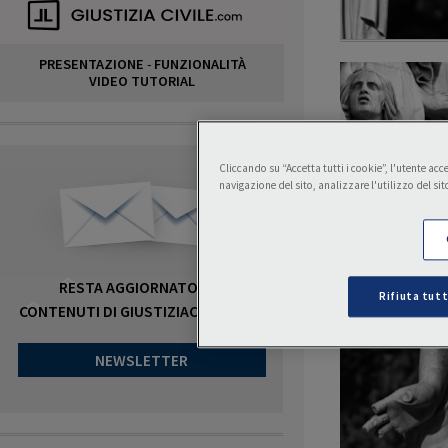
PRESENTAZIONE
-
FUNZIONALITÀ
VIDEO TUTORIAL
Cliccando su “Accetta tutti i cookie”, l'utente ac
navigazione del sito, analizzare l'utilizzo del sit
RESTA AGGIORNATO SUI
Rifiuta tutt
CONTENUTI DI GIUSTIZIACIVILE.COM
NEWSLETTER