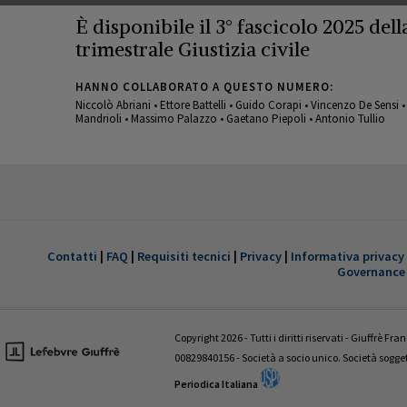
È disponibile il 3° fascicolo 2025 della
trimestrale Giustizia civile
HANNO COLLABORATO A QUESTO NUMERO:
Niccolò Abriani • Ettore Battelli • Guido Corapi • Vincenzo De Sensi 
Mandrioli • Massimo Palazzo • Gaetano Piepoli • Antonio Tullio
GIUSTIZIA CIVILE
È disponibile il 1° fascicolo 2022 della
trimestrale Giustizia civile
Contatti
|
FAQ
|
Requisiti tecnici
|
Privacy
|
Informativa privacy
Governance
HANNO COLLABORATO A QUESTO NUMERO:
Valentina Aniballi • Fabio Antezza • Ettore Battelli • Guglielmo Bevivi
Giovanni D’Amico • Fabrizio Di Marzio • Andrea Panzarola • Gaetano
Copyright 2026 - Tutti i diritti riservati - Giuffrè Fr
Tedesco
00829840156 - Società a socio unico. Società sogg
Periodica Italiana