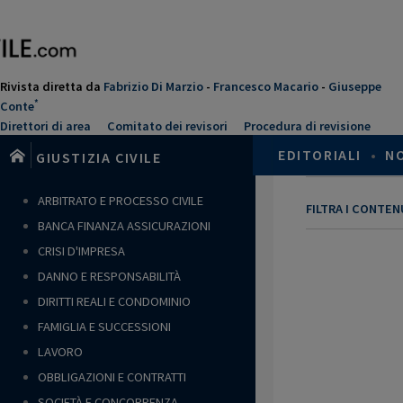
Salta
al
contenuto
principale
Rivista diretta da
Fabrizio Di Marzio
-
Francesco Macario
-
Giuseppe
*
Conte
Direttori di area
Comitato dei revisori
Procedura di revisione
EDITORIALI
•
N
GIUSTIZIA CIVILE
ARBITRATO E PROCESSO CIVILE
FILTRA I CONTE
BANCA FINANZA ASSICURAZIONI
CRISI D'IMPRESA
DANNO E RESPONSABILITÀ
DIRITTI REALI E CONDOMINIO
FAMIGLIA E SUCCESSIONI
LAVORO
OBBLIGAZIONI E CONTRATTI
SOCIETÀ E CONCORRENZA