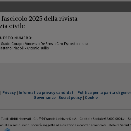
° fascicolo 2025 della rivista
zia civile
QUESTO NUMERO:
 • Guido Corapi • Vincenzo De Sensi • Ciro Esposito • Luca
aetano Piepoli • Antonio Tullio
 fascicolo 2022 della rivista
zia civile
|
Privacy
|
Informativa privacy candidati
|
Politica per la parità di gene
Governance
|
Social policy
|
Cookie
QUESTO NUMERO:
a • Ettore Battelli • Guglielmo Bevivino • Enrico Camilleri •
Marzio • Andrea Panzarola • Gaetano Piepoli • Andrea Pisani
Tutti i diritti riservati - Giuffrè Francis Lefebvre S.p.A. - Capitale Sociale € 2.000.000 i.v. -
ocietà a socio unico. Società soggetta alla direzione e coordinamento di Lefebvre Sarru