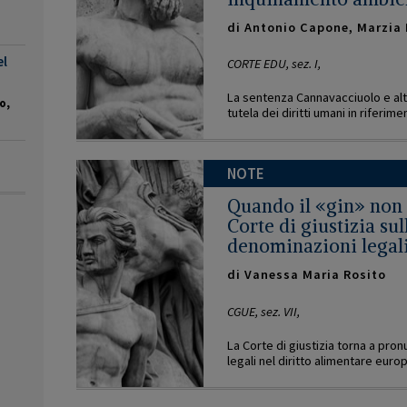
di
Antonio Capone
,
Marzia 
el
CORTE EDU, sez. I,
La sentenza Cannavacciuolo e altr
o,
tutela dei diritti umani in riferiment
NOTE
Quando il «gin» non è
Corte di giustizia sul
denominazioni legali e
di
Vanessa Maria Rosito
CGUE, sez. VII,
La Corte di giustizia torna a pron
legali nel diritto alimentare euro