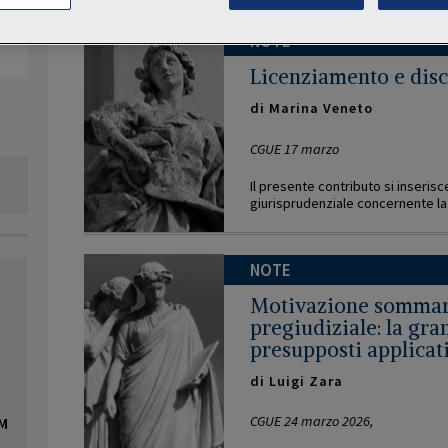
NOTE
Licenziamento e disc
di
Marina Veneto
CGUE 17 marzo
Il presente contributo si inserisc
giurisprudenziale concernente la l
NOTE
Motivazione sommaria
pregiudiziale: la gra
presupposti applicativ
di
Luigi Zara
CGUE 24 marzo 2026,
OM