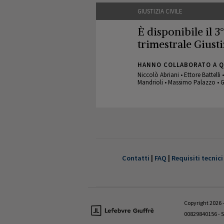
GIUSTIZIA CIVILE
È disponibile il 3
trimestrale Giusti
HANNO COLLABORATO A 
Niccolò Abriani • Ettore Battelli
Mandrioli • Massimo Palazzo • G
GIUSTIZIA CIVILE
È disponibile il 1°
trimestrale Giusti
Contatti
|
FAQ
|
Requisiti tecnici
HANNO COLLABORATO A 
Valentina Aniballi • Fabio Antezz
Giovanni D’Amico • Fabrizio Di 
Copyright 2026 - 
Tedesco
00829840156 - S