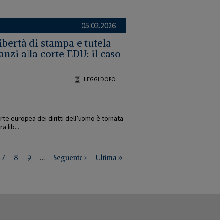
05.02.2026
libertà di stampa e tutela
anzi alla corte EDU: il caso
LEGGI DOPO
Corte europea dei diritti dell’uomo è tornata
a lib...
gina
Pagina
7
Pagina
8
Pagina
9
…
Pagina
Seguente ›
Ultima
Ultima »
successiva
pagina