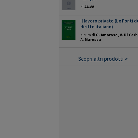
di
AA.VV
.
Il lavoro privato (Le Fonti d
diritto italiano)
a cura di
G. Amoroso, V. Di Cerb
A. Maresca
Scopri altri prodotti
>