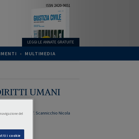
ISSN 2420-9651
LEGGI LE ANNATE GRATUITE
IMENTI
•
MULTIMEDIA
IRITTI UMANI
bato Raffaele
,
Prof. Scannicchio Nicola
a navigazione del
e:
de
tti i cookie