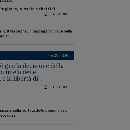
Pugliese
,
Alessia Schettini
LEGGI DOPO
i c. Italia segna un passaggio chiave nella
o all...
26.05.2026
 gin: la decisione della
la tutela delle
 la libertà di...
LEGGI DOPO
unciarsi sulla portata delle denominazioni
peo, ques...