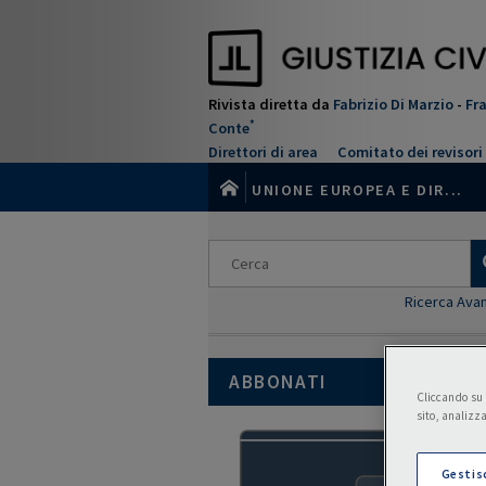
Salta
al
contenuto
principale
Rivista diretta da
Fabrizio Di Marzio
-
Fr
*
Conte
Direttori di area
Comitato dei revisori
UNIONE EUROPEA E DIR...
Ricerca Ava
ABBONATI
Cliccando su “
sito, analizza
Gestis