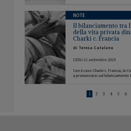
NOTE
Il bilanciamento tra 
della vita privata din
Charki c. Francia
di
Teresa Catalano
CEDU 11 settembre 2025
Con il caso Charki c. Francia, la 
a pronunciarsi sul bilanciamento tr
PAGINAZIONE
Pagina
1
Pagina
2
Pagina
3
Pagina
4
Pagina
5
Pa
6