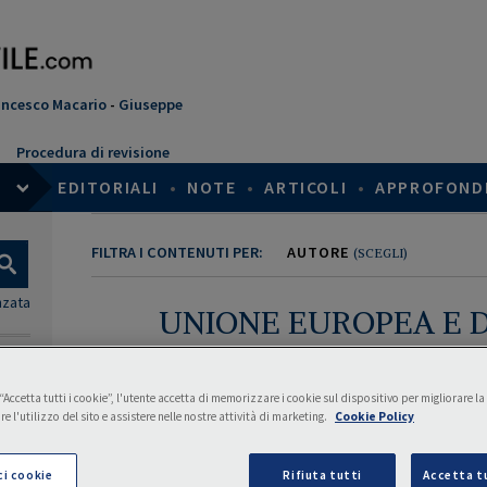
ancesco Macario
-
Giuseppe
Procedura di revisione
EDITORIALI
•
NOTE
•
ARTICOLI
•
APPROFOND
FILTRA I CONTENUTI PER:
AUTORE
(SCEGLI)
nzata
UNIONE EUROPEA E D
Direttori di area:
Prof.ssa Canfora Irene
,
Prof. Iannarelli Antonio
,
Cons. Sa
Accetta tutti i cookie”, l'utente accetta di memorizzare i cookie sul dispositivo per migliorare l
re l'utilizzo del sito e assistere nelle nostre attività di marketing.
Cookie Policy
Comitato editorial
Genovese Amarilli
ci cookie
Rifiuta tutti
Accetta tu