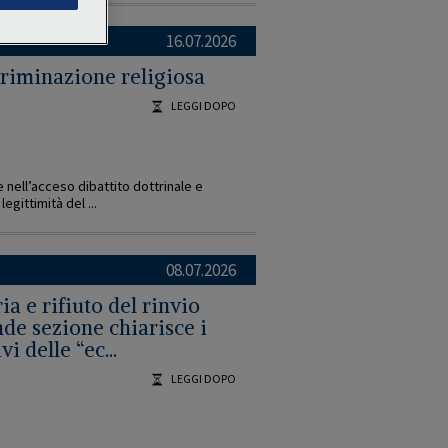
16.07.2026
riminazione religiosa
LEGGI DOPO
e nell’acceso dibattito dottrinale e
egittimità del ...
08.07.2026
 e rifiuto del rinvio
nde sezione chiarisce i
i delle “ec...
LEGGI DOPO