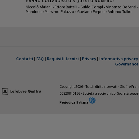
HANNO COLLABORATO A QUESTO NUMERO:
Niccolò Abriani • Ettore Battelli • Guido Corapi • Vincenzo De Sensi 
Mandrioli • Massimo Palazzo • Gaetano Piepoli • Antonio Tullio
GIUSTIZIA CIVILE
È disponibile il 1° fascicolo 2022 della
trimestrale Giustizia civile
Contatti
|
FAQ
|
Requisiti tecnici
|
Privacy
|
Informativa privacy
Governance
HANNO COLLABORATO A QUESTO NUMERO:
Valentina Aniballi • Fabio Antezza • Ettore Battelli • Guglielmo Bevivi
Giovanni D’Amico • Fabrizio Di Marzio • Andrea Panzarola • Gaetano
Copyright 2026 - Tutti i diritti riservati - Giuffrè Fr
Tedesco
00829840156 - Società a socio unico. Società sogg
Periodica Italiana