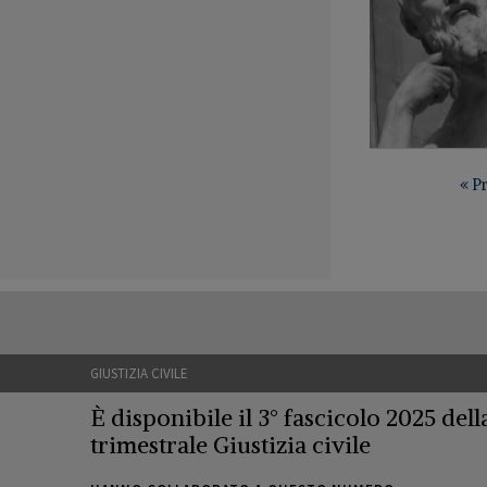
PAGINAZIONE
Pri
« P
pag
GIUSTIZIA CIVILE
È disponibile il 3° fascicolo 2025 della
trimestrale Giustizia civile