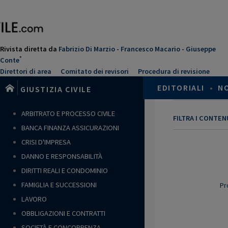
Salta
al
contenuto
principale
Rivista diretta da
Fabrizio Di Marzio
-
Francesco Macario
-
Giuseppe
*
Conte
Direttori di area
Comitato dei revisori
Procedura di revisione
EDITORIALI
•
N
GIUSTIZIA CIVILE
ARBITRATO E PROCESSO CIVILE
FILTRA I CONTE
BANCA FINANZA ASSICURAZIONI
CRISI D'IMPRESA
DANNO E RESPONSABILITÀ
DIRITTI REALI E CONDOMINIO
FAMIGLIA E SUCCESSIONI
Pr
LAVORO
OBBLIGAZIONI E CONTRATTI
SOCIETÀ E CONCORRENZA