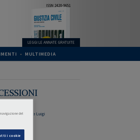
ISSN 2420-9651
LEGGI LE ANNATE GRATUITE
IMENTI
•
MULTIMEDIA
CESSIONI
tefano
,
Prof. Nonne Luigi
a navigazione del
e:
den Enrico
tti i cookie