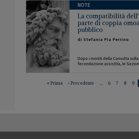
NOTE
La compatibilità dell
parte di coppia omoaf
pubblico
di
Stefania Pia Perrino
Dopo i moniti della Consulta sulla
fecondazione assistita, le Sezioni
PAGINAZIONE
Prima
« Prima
Previous
‹ Precedente
…
Pagina
6
Pagina
7
Pagina
8
Pa
9
pagina
page