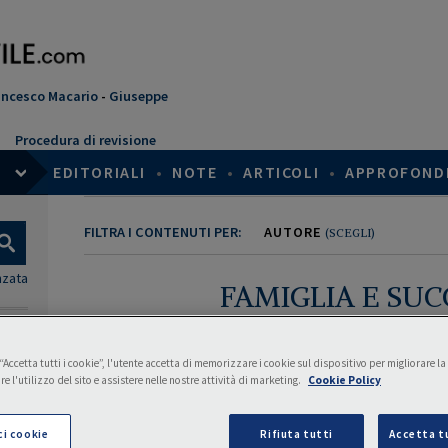
ancesco Macario
-
Giuseppe
Procedura di revisione
EDITORIALI
•
NOTE
•
ARTICOLI
•
APPROFOND
FILTRA I CONTENUTI PER:
AUTORE
(SCEGLI)
nzata
FAMIGLIA E SUC
Direttori di area:
Prof. Balestra Luigi
,
Prof. Delle Monache S
Accetta tutti i cookie”, l'utente accetta di memorizzare i cookie sul dispositivo per migliorare l
re l'utilizzo del sito e assistere nelle nostre attività di marketing.
Cookie Policy
Comitato editorial
Abatangelo Chiara, Al Mure
ci cookie
Rifiuta tutti
Accetta tu