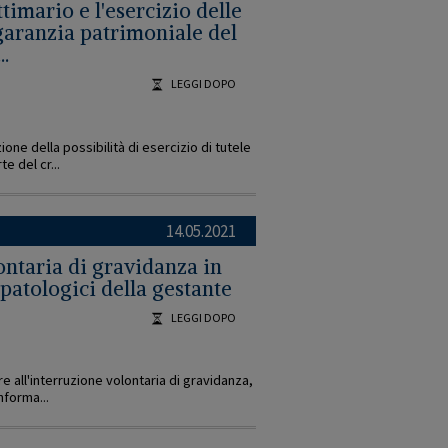
timario e l'esercizio delle
 garanzia patrimoniale del
..
LEGGI DOPO
one della possibilità di esercizio di tutele
e del cr...
14.05.2021
ontaria di gravidanza in
patologici della gestante
LEGGI DOPO
ere all'interruzione volontaria di gravidanza,
nforma...