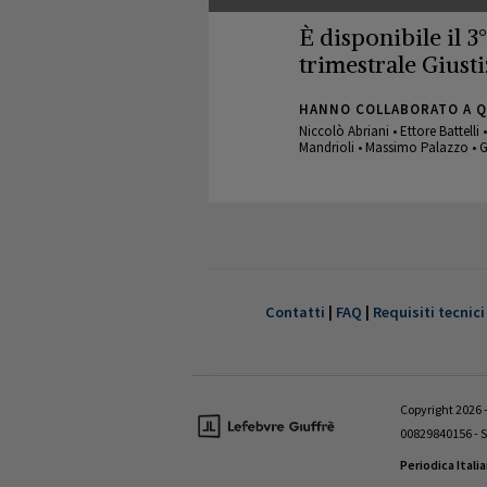
È disponibile il 3
trimestrale Giusti
HANNO COLLABORATO A 
Niccolò Abriani • Ettore Battelli
Mandrioli • Massimo Palazzo • G
GIUSTIZIA CIVILE
È disponibile il 1°
trimestrale Giusti
Contatti
|
FAQ
|
Requisiti tecnici
HANNO COLLABORATO A 
Valentina Aniballi • Fabio Antezz
Giovanni D’Amico • Fabrizio Di 
Copyright 2026 - 
Tedesco
00829840156 - S
Periodica Itali