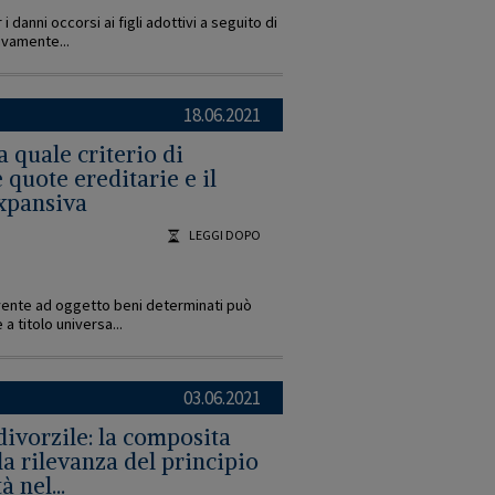
 danni occorsi ai figli adottivi a seguito di
ivamente...
18.06.2021
ta quale criterio di
quote ereditarie e il
expansiva
LEGGI DOPO
vente ad oggetto beni determinati può
a titolo universa...
03.06.2021
divorzile: la composita
 la rilevanza del principio
 nel...