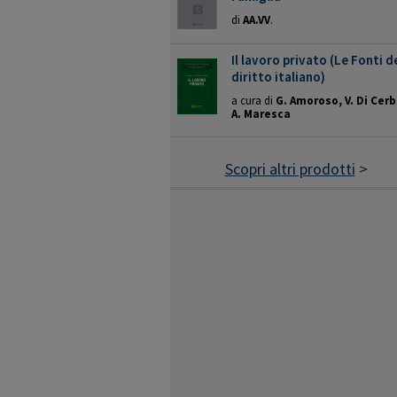
di
AA.VV
.
Il lavoro privato (Le Fonti d
diritto italiano)
a cura di
G. Amoroso, V. Di Cerb
A. Maresca
Scopri altri prodotti
>