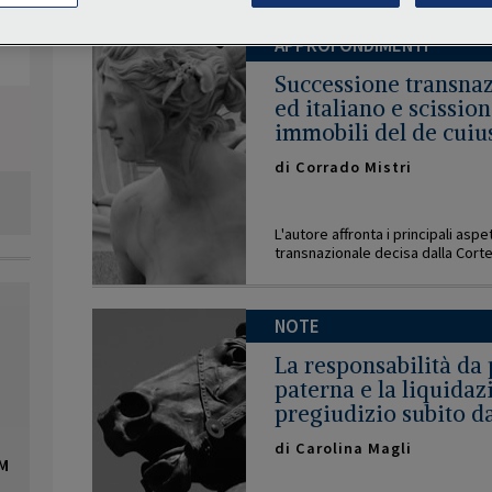
APPROFONDIMENTI
Successione transnazi
ed italiano e scissio
immobili del de cuiu
di
Corrado Mistri
L'autore affronta i principali asp
transnazionale decisa dalla Corte 
NOTE
La responsabilità da 
paterna e la liquidaz
pregiudizio subito dai
di
Carolina Magli
OM