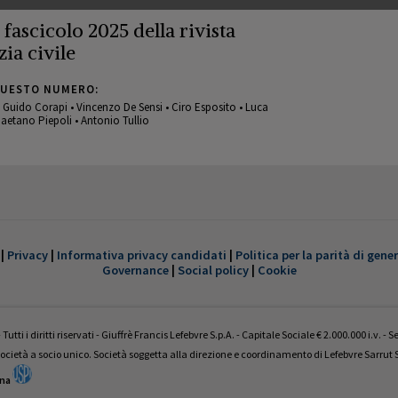
° fascicolo 2025 della rivista
zia civile
QUESTO NUMERO:
 • Guido Corapi • Vincenzo De Sensi • Ciro Esposito • Luca
aetano Piepoli • Antonio Tullio
 fascicolo 2022 della rivista
zia civile
|
Privacy
|
Informativa privacy candidati
|
Politica per la parità di gene
Governance
|
Social policy
|
Cookie
QUESTO NUMERO:
a • Ettore Battelli • Guglielmo Bevivino • Enrico Camilleri •
Marzio • Andrea Panzarola • Gaetano Piepoli • Andrea Pisani
Tutti i diritti riservati - Giuffrè Francis Lefebvre S.p.A. - Capitale Sociale € 2.000.000 i.v. -
ocietà a socio unico. Società soggetta alla direzione e coordinamento di Lefebvre Sarru
ana