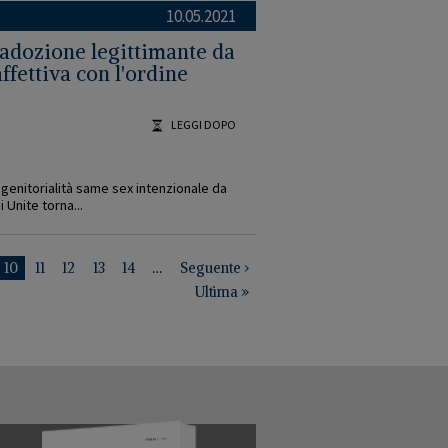
10.05.2021
'adozione legittimante da
fettiva con l'ordine
LEGGI DOPO
 genitorialità same sex intenzionale da
 Unite torna...
gina
Pagina
10
Pagina
11
Pagina
12
Pagina
13
Pagina
14
…
Pagina
Seguente ›
successiva
Ultima
Ultima »
pagina
GIUSTIZIA CIVILE