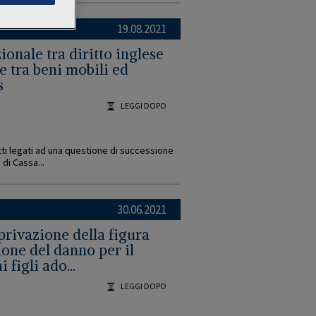
19.08.2021
onale tra diritto inglese
ne tra beni mobili ed
s
LEGGI DOPO
etti legati ad una questione di successione
di Cassa...
30.06.2021
privazione della figura
ione del danno per il
 figli ado...
LEGGI DOPO