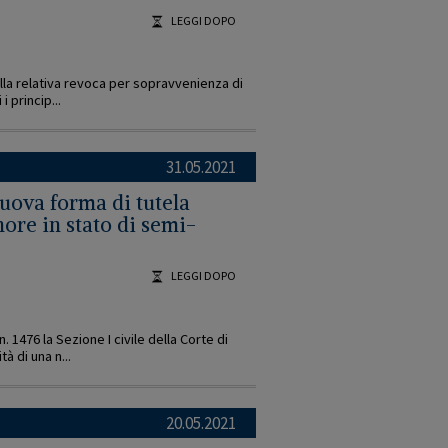
LEGGI DOPO
lla relativa revoca per sopravvenienza di
i princip...
31.05.2021
nuova forma di tutela
ore in stato di semi-
LEGGI DOPO
. 1476 la Sezione I civile della Corte di
à di una n...
20.05.2021