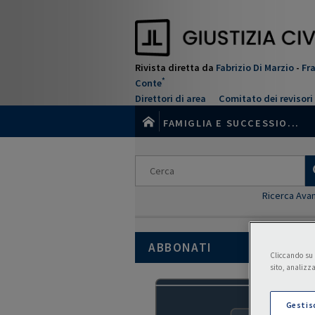
Salta
al
contenuto
principale
Rivista diretta da
Fabrizio Di Marzio
-
Fr
*
Conte
Direttori di area
Comitato dei revisori
FAMIGLIA E SUCCESSIO...
Ricerca Ava
ABBONATI
Cliccando su “
sito, analizza
Gestis