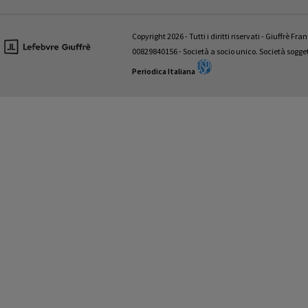
HANNO COLLABORATO A QUESTO NUMERO:
Valentina Aniballi • Fabio Antezza • Ettore Battelli • Guglielmo Bevivi
Giovanni D’Amico • Fabrizio Di Marzio • Andrea Panzarola • Gaetano
Copyright 2026 - Tutti i diritti riservati - Giuffrè Fr
Tedesco
00829840156 - Società a socio unico. Società sogg
Periodica Italiana