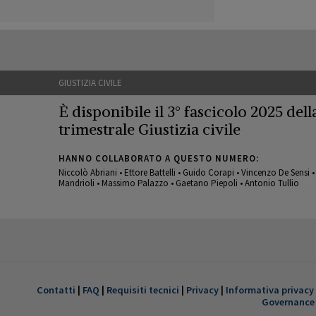
GIUSTIZIA CIVILE
È disponibile il 3° fascicolo 2025 della
trimestrale Giustizia civile
HANNO COLLABORATO A QUESTO NUMERO:
Niccolò Abriani • Ettore Battelli • Guido Corapi • Vincenzo De Sensi 
Mandrioli • Massimo Palazzo • Gaetano Piepoli • Antonio Tullio
GIUSTIZIA CIVILE
È disponibile il 1° fascicolo 2022 della
trimestrale Giustizia civile
Contatti
|
FAQ
|
Requisiti tecnici
|
Privacy
|
Informativa privacy
Governance