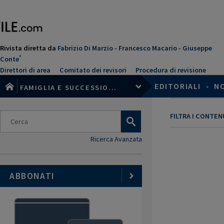
Salta
al
contenuto
principale
Rivista diretta da
Fabrizio Di Marzio
-
Francesco Macario
-
Giuseppe
*
Conte
Direttori di area
Comitato dei revisori
Procedura di revisione
EDITORIALI
•
N
FAMIGLIA E SUCCESSIO...
FILTRA I CONTE
Ricerca Avanzata
ABBONATI