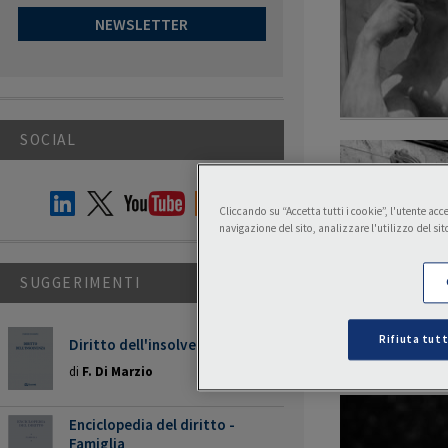
NEWSLETTER
SOCIAL
Cliccando su “Accetta tutti i cookie”, l'utente ac
navigazione del sito, analizzare l'utilizzo del sit
SUGGERIMENTI
Rifiuta tutt
Diritto dell'insolvenza
di
F. Di Marzio
Enciclopedia del diritto -
Famiglia