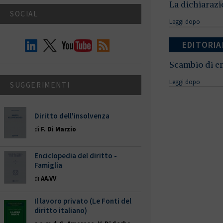
La dichiarazio
SOCIAL
Leggi dopo
EDITORIA
Scambio di em
Leggi dopo
SUGGERIMENTI
Diritto dell'insolvenza
di
F. Di Marzio
Enciclopedia del diritto -
Famiglia
di
AA.VV
.
Il lavoro privato (Le Fonti del
diritto italiano)