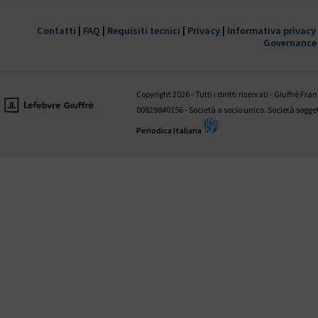
È disponibile il 1° fascicolo 2022 della
trimestrale Giustizia civile
Contatti
|
FAQ
|
Requisiti tecnici
|
Privacy
|
Informativa privacy
Governance
HANNO COLLABORATO A QUESTO NUMERO:
Valentina Aniballi • Fabio Antezza • Ettore Battelli • Guglielmo Bevivi
Giovanni D’Amico • Fabrizio Di Marzio • Andrea Panzarola • Gaetano
Copyright 2026 - Tutti i diritti riservati - Giuffrè Fr
Tedesco
00829840156 - Società a socio unico. Società sogg
Periodica Italiana