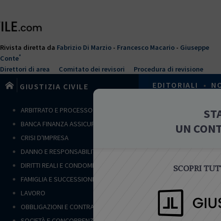
Salta
al
contenuto
principale
Rivista diretta da
Fabrizio Di Marzio
-
Francesco Macario
-
Giuseppe
*
Conte
Direttori di area
Comitato dei revisori
Procedura di revisione
EDITORIALI
•
N
GIUSTIZIA CIVILE
T
ARBITRATO E PROCESSO CIVILE
ST
Home
›
Famigli
u
BANCA FINANZA ASSICURAZIONI
UN CON
s
NOTE
CRISI D'IMPRESA
e
DANNO E RESPONSABILITÀ
i
q
DIRITTI REALI E CONDOMINIO
SCOPRI TUTT
u
FAMIGLIA E SUCCESSIONI
i
LAVORO
FAMIGLIA E 
OBBLIGAZIONI E CONTRATTI
Il ricon
SOCIETÀ E CONCORRENZA