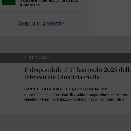
a cura di
G. Amoroso, V. Di Cerbo,
A. Maresca
Scopri altri prodotti
>
GIUSTIZIA CIVILE
È disponibile il 3° fascicolo 2025 della
trimestrale Giustizia civile
HANNO COLLABORATO A QUESTO NUMERO:
Niccolò Abriani • Ettore Battelli • Guido Corapi • Vincenzo De Sensi 
Mandrioli • Massimo Palazzo • Gaetano Piepoli • Antonio Tullio
GIUSTIZIA CIVILE