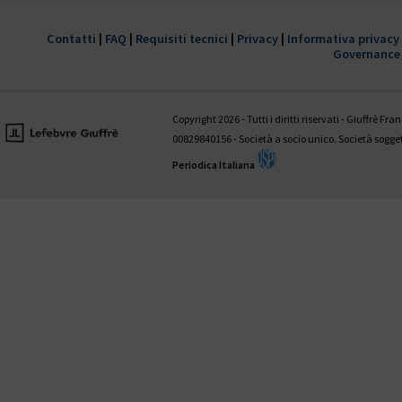
È disponibile il 1° fascicolo 2022 della
trimestrale Giustizia civile
Contatti
|
FAQ
|
Requisiti tecnici
|
Privacy
|
Informativa privacy
Governance
HANNO COLLABORATO A QUESTO NUMERO:
Valentina Aniballi • Fabio Antezza • Ettore Battelli • Guglielmo Bevivi
Giovanni D’Amico • Fabrizio Di Marzio • Andrea Panzarola • Gaetano
Copyright 2026 - Tutti i diritti riservati - Giuffrè Fr
Tedesco
00829840156 - Società a socio unico. Società sogg
Periodica Italiana