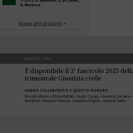
a cura di
G. Amoroso, V. Di Cerbo,
A. Maresca
Scopri altri prodotti
>
GIUSTIZIA CIVILE
È disponibile il 3° fascicolo 2025 della
trimestrale Giustizia civile
HANNO COLLABORATO A QUESTO NUMERO:
Niccolò Abriani • Ettore Battelli • Guido Corapi • Vincenzo De Sensi 
Mandrioli • Massimo Palazzo • Gaetano Piepoli • Antonio Tullio
GIUSTIZIA CIVILE