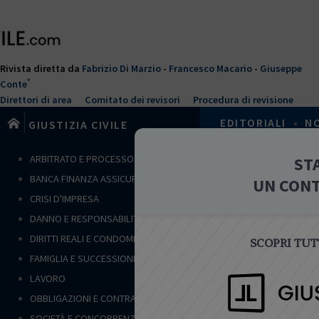
Salta
al
contenuto
principale
Rivista diretta da
Fabrizio Di Marzio
-
Francesco Macario
-
Giuseppe
*
Conte
Direttori di area
Comitato dei revisori
Procedura di revisione
EDITORIALI
•
N
GIUSTIZIA CIVILE
T
ARBITRATO E PROCESSO CIVILE
ST
Home
›
Lavoro
u
BANCA FINANZA ASSICURAZIONI
UN CON
s
NOTE
CRISI D'IMPRESA
e
DANNO E RESPONSABILITÀ
i
q
DIRITTI REALI E CONDOMINIO
SCOPRI TUTT
u
FAMIGLIA E SUCCESSIONI
i
LAVORO
LAVORO
OBBLIGAZIONI E CONTRATTI
Il termi
SOCIETÀ E CONCORRENZA