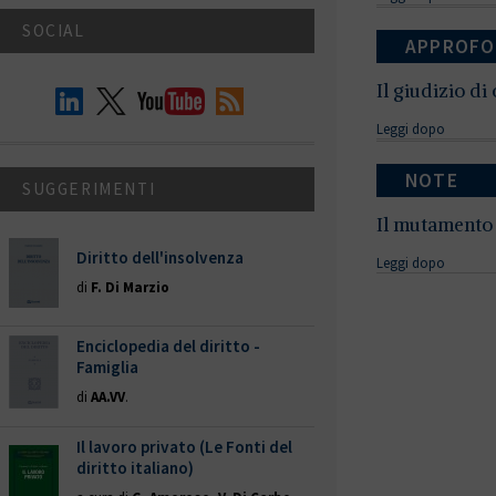
SOCIAL
APPROFO
Il giudizio di
Leggi dopo
NOTE
SUGGERIMENTI
Il mutamento 
Diritto dell'insolvenza
Leggi dopo
di
F. Di Marzio
Enciclopedia del diritto -
Famiglia
di
AA.VV
.
Il lavoro privato (Le Fonti del
diritto italiano)