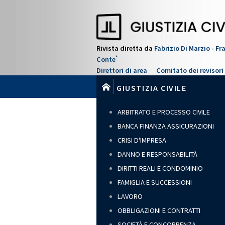
Salta
al
contenuto
principale
Rivista diretta da
Fabrizio Di Marzio
-
Fr
*
Conte
Direttori di area
Comitato dei revisori
GIUSTIZIA CIVILE
ARBITRATO E PROCESSO CIVILE
BANCA FINANZA ASSICURAZIONI
CRISI D'IMPRESA
DANNO E RESPONSABILITÀ
DIRITTI REALI E CONDOMINIO
FAMIGLIA E SUCCESSIONI
LAVORO
OBBLIGAZIONI E CONTRATTI
SOCIETÀ E CONCORRENZA