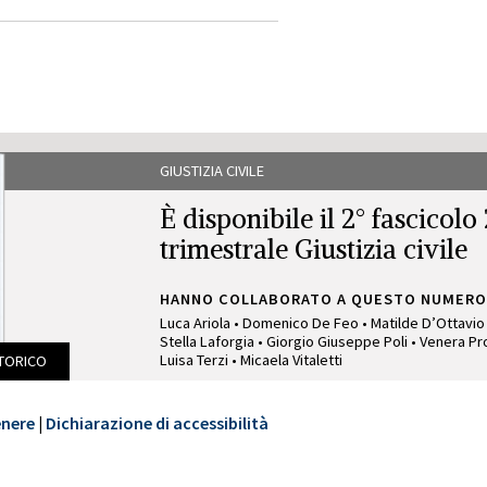
GIUSTIZIA CIVILE
È disponibile il 2° fascicolo
trimestrale Giustizia civile
HANNO COLLABORATO A QUESTO NUMERO
Luca Ariola • Domenico De Feo • Matilde D’Ottavio 
Stella Laforgia • Giorgio Giuseppe Poli • Venera Pr
Luisa Terzi • Micaela Vitaletti
STORICO
GIUSTIZIA CIVILE
enere
|
Dichiarazione di accessibilità
È disponibile il 4° fascicolo