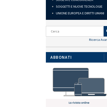
SOGGETTI E NUOVE TECNOLOGIE
UNIONE EUROPEA E DIRITTI UMANI
A
VERSIONE STAMPABILE
VERSIONE PDF
MANDA VIA MAIL
Ricerca Ava
Visualizzazione ZEN
ABBONATI