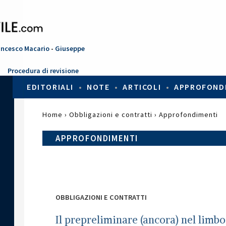
ancesco Macario
-
Giuseppe
Procedura di revisione
EDITORIALI
•
NOTE
•
ARTICOLI
•
APPROFOND
T
Home
›
Obbligazioni e contratti
›
Approfondimenti
u
s
APPROFONDIMENTI
e
i
q
u
i
OBBLIGAZIONI E CONTRATTI
Il prepreliminare (ancora) nel limbo 