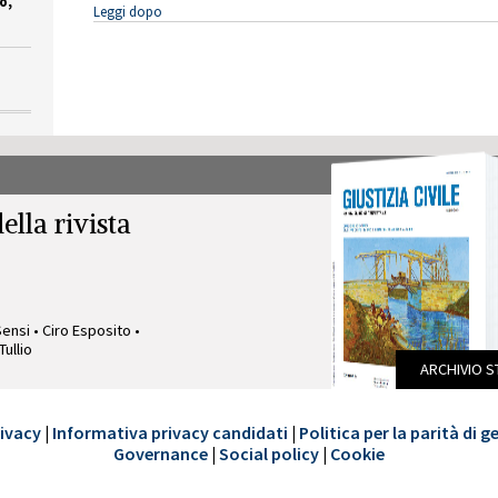
o,
Leggi dopo
ella rivista
Sensi • Ciro Esposito •
ullio
ARCHIVIO 
ivacy
|
Informativa privacy candidati
|
Politica per la parità di g
Governance
|
Social policy
|
Cookie
ella rivista