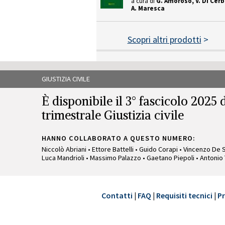
a cura di
G. Amoroso, V. Di Cerb
A. Maresca
Scopri altri prodotti
>
GIUSTIZIA CIVILE
È disponibile il 3° fascicolo 2025 d
trimestrale Giustizia civile
HANNO COLLABORATO A QUESTO NUMERO:
Niccolò Abriani • Ettore Battelli • Guido Corapi • Vincenzo De 
Luca Mandrioli • Massimo Palazzo • Gaetano Piepoli • Antonio T
GIUSTIZIA CIVILE
Contatti
|
FAQ
|
Requisiti tecnici
|
Pr
È disponibile il 2° fascicolo 2021 d