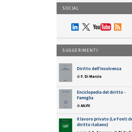
SOCIAL
SUGGERIMENTI
Diritto dell'insolvenza
di
F. Di Marzio
Enciclopedia del diritto -
Famiglia
di
AA.VV
.
Il lavoro privato (Le Fonti d
diritto italiano)