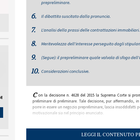
prepreliminare.
6.
Il dibattito suscitato dalla pronuncia.
7.
L'analisi della prassi delle contrattazioni immobiliari.
8.
Meritevolezza dell'interesse perseguito dagli stipulan
9.
(Segue): il prepreliminare quale valvola di sfogo del
10.
Considerazioni conclusive.
C
on la decisione n. 4628 del 2015 la Suprema Corte si pron
OM
preliminare di preliminare. Tale decisione, pur affermando, in vi
porre in essere un negozio prepreliminare, lascia insoddisfatti 
motivazionale sia nel principio enunciato.
LEGGI IL CONTENUTO P