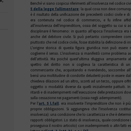
o,
Benché vi siano cospicui riferimenti all'insolvenza nel codice civi
5 della legge fallimentare
: la qual cosa non deve comunque 
è il risultato della unificazione dei precedenti codici civile e 
era contenuta nel codice di commercio, e fu infine affi
all'insolvenza dell'imprenditore, ossia del soggetto su cui si 
disciplinare il fenomeno: in quanto all'epoca l'insolvenza era
anche del debitore civile. Si può pertanto comprendere co
piuttosto che nel codice civile, fosse stabilita la definizione di i
L'origine storica di questa figura giuridica non può esser
coglierne il senso. L'insolvenza si manifestò come problema a
dell'attività. Ma poiché quest'ultima sfuggiva ampiamente al
spettro del diritto non si coglieva la caratteristica di u
commerciante che, acquistando e rivendendo, soccombe all'in
bensì una moltitudine di condotte deludenti poste in essere da
chiedeva dilazioni ad un altro, sconti ad un terzo, oppure offr
oggetto o modalità diverse da quelli inizialmente pattuiti. In
ritardi e di inadempimenti nell'esecuzione delle prestazioni do
sulla cessazione nei pagamenti (ossia negli adempimenti).
Per l'
art. 5 l.f
all
. era insolvente l'imprenditore che non è pi
proprie obbligazioni. Si aggiungeva che l'insolvenza costitu
insolvenza): una condizione che lo caratterizza e che è determi
rapporti obbligatori. Lo stato di insolvenza, quale condizione 
proseguiva il nostro articolo) con inadempimenti o altri fatti est