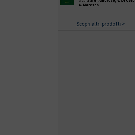
a cura di
G. Amoroso, V. Di Cerb
A. Maresca
Scopri altri prodotti
>