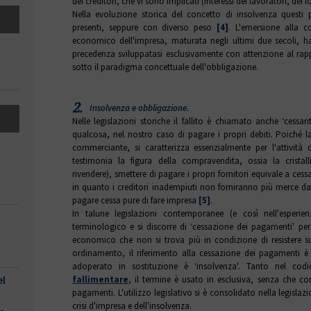
dei creditori, che vi sono implicati (interessi dei lavoratori, dei fo
Nella evoluzione storica del concetto di insolvenza questi
presenti, seppure con diverso peso
[4]
. L'emersione alla 
economico dell'impresa, maturata negli ultimi due secoli, ha
precedenza sviluppatasi esclusivamente con attenzione al rapp
sotto il paradigma concettuale dell'obbligazione.
2.
Insolvenza e obbligazione.
Nelle legislazioni storiche il fallito è chiamato anche ‘cessan
qualcosa, nel nostro caso di pagare i propri debiti. Poiché la
commerciante, si caratterizza essenzialmente per l'attivit
testimonia la figura della compravendita, ossia la cristalli
rivendere), smettere di pagare i propri fornitori equivale a cess
in quanto i creditori inadempiuti non forniranno più merce d
pagare cessa pure di fare impresa
[5]
.
In talune legislazioni contemporanee (e così nell'esperien
terminologico e si discorre di ‘cessazione dei pagamenti' per 
economico che non si trova più in condizione di resistere su
ordinamento, il riferimento alla cessazione dei pagamenti è 
adoperato in sostituzione è ‘insolvenza'. Tanto nel cod
fallimentare
, il termine è usato in esclusiva, senza che co
el
pagamenti. L'utilizzo legislativo si è consolidato nella legislaz
crisi d'impresa e dell'insolvenza.