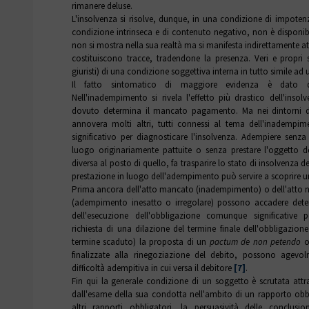
rimanere deluse.
L'insolvenza si risolve, dunque, in una condizione di impotenz
condizione intrinseca e di contenuto negativo, non è disponibil
non si mostra nella sua realtà ma si manifesta indirettamente attr
costituiscono tracce, tradendone la presenza. Veri e propri
giuristi) di una condizione soggettiva interna in tutto simile ad
Il fatto sintomatico di maggiore evidenza è dato dal
Nell'inadempimento si rivela l'effetto più drastico dell'inso
dovuto determina il mancato pagamento. Ma nei dintorni di 
annovera molti altri, tutti connessi al tema dell'inadempi
significativo per diagnosticare l'insolvenza. Adempiere senza
luogo originariamente pattuite o senza prestare l'oggetto
diversa al posto di quello, fa trasparire lo stato di insolvenza 
prestazione in luogo dell'adempimento può servire a scoprire u
Prima ancora dell'atto mancato (inadempimento) o dell'atto n
(adempimento inesatto o irregolare) possono accadere dete
dell'esecuzione dell'obbligazione comunque significative p
richiesta di una dilazione del termine finale dell'obbligazion
termine scaduto) la proposta di un
pactum de non petendo
o 
finalizzate alla rinegoziazione del debito, possono agevo
difficoltà adempitiva in cui versa il debitore
[7]
.
Fin qui la generale condizione di un soggetto è scrutata attra
dall'esame della sua condotta nell'ambito di un rapporto obbli
altri rapporti obbligatori, la persuasività delle conclusi