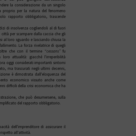
andere la considerazione da un singolo
ica proprio per la natura del fenomeno
olo rapporto obbligatorio, trascende
izi di insolvenza cogliendoli al di fuori
 città per scampare dalla caccia che gli
si al loro sguardo e lasciando chiusa la
llimento. La forza rivelatrice di quegli
 oltre che con il termine “
cessans”
fu
loro attualità: giacché l'irreperibilità
cora oggi considerati importanti sintomi
sato, ma trascurati negli ultimi decenni,
dizione è dimostrata dall'eloquenza del
llimento economico vissuto anche come
nni difficili della crisi economica che ha
ostrazione, che può desumersene, sulla
mplificato del rapporto obbligatorio.
apacità dell'imprenditore di assicurare il
ispetto all'attività.