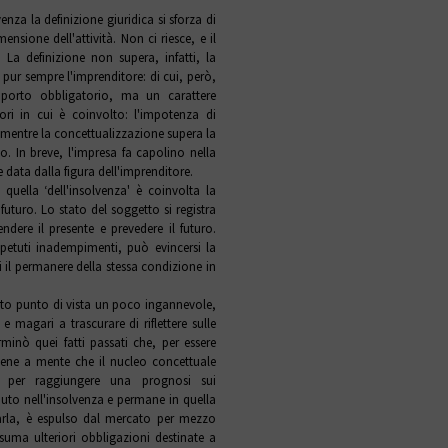
nza la definizione giuridica si sforza di
nsione dell'attività. Non ci riesce, e il
La definizione non supera, infatti, la
 pur sempre l'imprenditore: di cui, però,
pporto obbligatorio, ma un carattere
ori in cui è coinvolto: l'impotenza di
 mentre la concettualizzazione supera la
. In breve, l'impresa fa capolino nella
data dalla figura dell'imprenditore.
quella ‘dell'insolvenza' è coinvolta la
uturo. Lo stato del soggetto si registra
ndere il presente e prevedere il futuro.
ripetuti inadempimenti, può evincersi la
i il permanere della stessa condizione in
sto punto di vista un poco ingannevole,
e magari a trascurare di riflettere sulle
minò quei fatti passati che, per essere
 bene a mente che il nucleo concettuale
to per raggiungere una prognosi sui
uto nell'insolvenza e permane in quella
rarla, è espulso dal mercato per mezzo
ssuma ulteriori obbligazioni destinate a