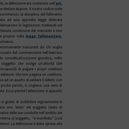
le, la definizione era contenuta nell'
art.
destare stupore. Il nostro codice civile
di commercio; la disciplina del fallimento
data ad una apposita legge dedicata
addensarono le legislazioni medievali nel
 ritenuta condizione del mercante e non
me proprio nella
legge fallimentare
,
nsolvenza.
e minimamente trascurata da chi voglia
ccusato dal commerciante nell'esercizio
la concettualizzazione giuridica, nello
n soggetto che svolge un'attività (del
capacità di pagare i propri creditori)
l debitore: che non pagava un creditore,
iva ad un quarto di saldare il debito con
 poche parole, si coglieva una serie di
vute. Ecco perché l'attenzione si appuntò
ù in grado di soddisfare regolarmente le
isce uno ‘stato' del soggetto (stato di
nativa delle sue condotte nell'ambito dei
interna al soggetto, “si manifesta” (così
eriori. La definizione è stata ripresa alla