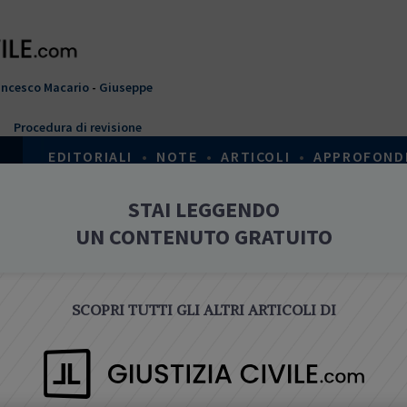
ancesco Macario
-
Giuseppe
Procedura di revisione
EDITORIALI
•
NOTE
•
ARTICOLI
•
APPROFOND
T
STAI LEGGENDO
Home
›
Crisi d'impresa
›
Approfondimenti
u
UN CONTENUTO GRATUITO
s
APPROFONDIMENTI
e
i
q
SCOPRI TUTTI GLI ALTRI ARTICOLI DI
u
i
CRISI D'IMPRESA
L'insolvenza nel “codice della crisi 