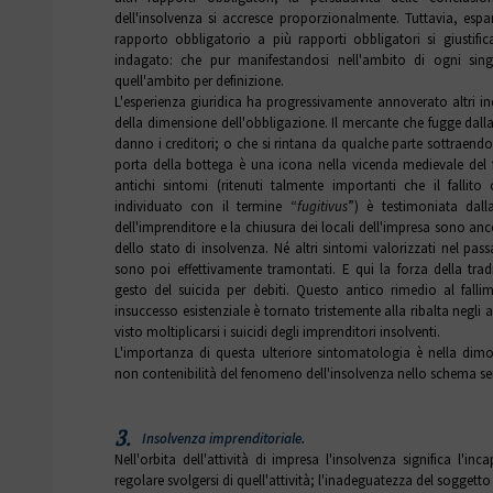
dell'insolvenza si accresce proporzionalmente. Tuttavia, esp
rapporto obbligatorio a più rapporti obbligatori si giustif
indagato: che pur manifestandosi nell'ambito di ogni sing
quell'ambito per definizione.
L'esperienza giuridica ha progressivamente annoverato altri ind
della dimensione dell'obbligazione. Il mercante che fugge dalla
danno i creditori; o che si rintana da qualche parte sottraendo
porta della bottega è una icona nella vicenda medievale del fa
antichi sintomi (ritenuti talmente importanti che il fallito
individuato con il termine “
fugitivus
”) è testimoniata dalla 
dell'imprenditore e la chiusura dei locali dell'impresa sono an
dello stato di insolvenza. Né altri sintomi valorizzati nel pas
sono poi effettivamente tramontati. E qui la forza della tra
gesto del suicida per debiti. Questo antico rimedio al fa
insuccesso esistenziale è tornato tristemente alla ribalta negli a
visto moltiplicarsi i suicidi degli imprenditori insolventi.
L'importanza di questa ulteriore sintomatologia è nella dim
non contenibilità del fenomeno dell'insolvenza nello schema se
3.
Insolvenza imprenditoriale.
Nell'orbita dell'attività di impresa l'insolvenza significa l'inc
regolare svolgersi di quell'attività; l'inadeguatezza del soggetto r