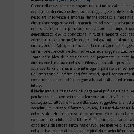
lettera nell'
art. 2, lett. b), c.c.
i.
[6]
Come nella cessazione dei pagamenti così nello stato di insolve
eccedere la dimensione dell'atto per raggiungere la diversa dime
nesso tra insolvenza e impresa rimane sospeso a mezz'aria. 
dimensione soggettiva dell'imprenditore. Ad essere insolvente è
non si considera la posizione di debitore nel singolo ra
generalizzato che lo condiziona in tutti i rapporti obbligat
adempiere (regolarmente) le proprie obbligazioni. In tal modo,
dimensione dell'atto, non travalica la dimensione del soggetto
dimensione concettuale dell'insolvenza nella soggettivizzazione 
Tanto nella idea della ‘cessazione dei pagamenti' quanto in 
dimensione temporale nella sua interezza: passato, presente e f
sulla scorta di un'analisi che interroga il passato per compre
Dall'emersione di determinati fatti storici, quali soprattutto 
condizione di incapacità di pagare allo stato attuale ed inferirs
futuro.
Il riferimento alla cessazione dei pagamenti può essere da que
perché induce a concentrare l'attenzione su fatti già accaduti 
conseguenze attuali e future dello stato soggettivo che deter
accaduti, lo rivelano all'esterno. Invece, è essenziale tenere
dello stato di insolvenza è proiettivo: vale soprattut
comportamenti futuri del debitore. Poiché l'imprenditore è cad
condizione disastrosa senza ragionevoli prospettive di supe
della dichiarazione di liquidazione giudiziale: affinché non a