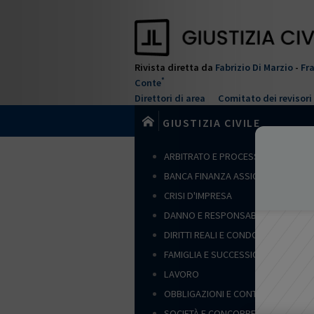
Salta
al
contenuto
principale
Rivista diretta da
Fabrizio Di Marzio
-
Fr
*
Conte
Direttori di area
Comitato dei revisori
GIUSTIZIA CIVILE
ARBITRATO E PROCESSO CIVILE
BANCA FINANZA ASSICURAZIONI
CRISI D'IMPRESA
DANNO E RESPONSABILITÀ
DIRITTI REALI E CONDOMINIO
FAMIGLIA E SUCCESSIONI
LAVORO
OBBLIGAZIONI E CONTRATTI
SOCIETÀ E CONCORRENZA