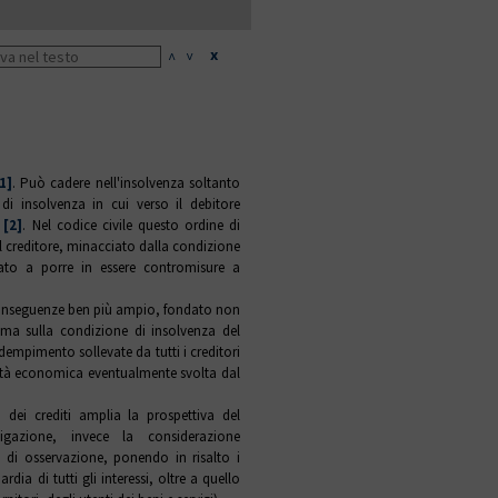
x
<
>
1]
. Può cadere nell'insolvenza soltanto
di insolvenza in cui verso il debitore
o
[2]
. Nel codice civile questo ordine di
el creditore, minacciato dalla condizione
zzato a porre in essere contromisure a
i conseguenze ben più ampio, fondato non
 ma sulla condizione di insolvenza del
dempimento sollevate da tutti i creditori
vità economica eventualmente svolta dal
 dei crediti amplia la prospettiva del
igazione, invece la considerazione
o di osservazione, ponendo in risalto i
dia di tutti gli interessi, oltre a quello