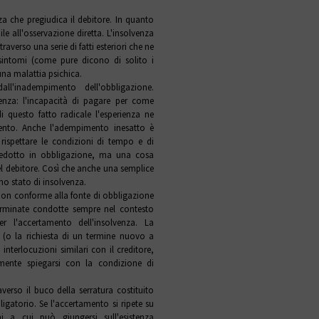
a che pregiudica il debitore. In quanto
e all'osservazione diretta. L'insolvenza
averso una serie di fatti esteriori che ne
 sintomi (come pure dicono di solito i
 una malattia psichica.
l'inadempimento dell'obbligazione.
lvenza: l'incapacità di pagare per come
questo fatto radicale l'esperienza ne
mento. Anche l'adempimento inesatto è
 rispettare le condizioni di tempo e di
 dedotto in obbligazione, ma una cosa
del debitore. Così che anche una semplice
no stato di insolvenza.
on conforme alla fonte di obbligazione
rminate condotte sempre nel contesto
er l'accertamento dell'insolvenza. La
e (o la richiesta di un termine nuovo a
interlocuzioni similari con il creditore,
lmente spiegarsi con la condizione di
verso il buco della serratura costituito
gatorio. Se l'accertamento si ripete su
oni a cui può giungersi sull'esistenza