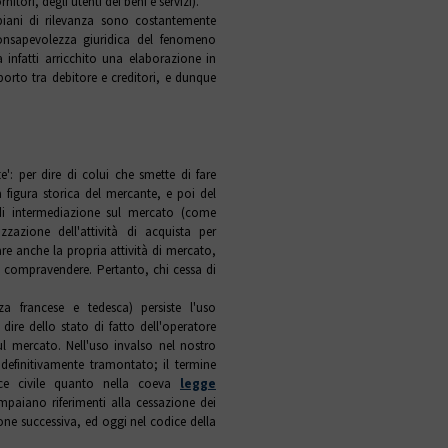
rnitori, degli utenti dei beni e servizi).
 piani di rilevanza sono costantemente
consapevolezza giuridica del fenomeno
 infatti arricchito una elaborazione in
orto tra debitore e creditori, e dunque
te': per dire di colui che smette di fare
 figura storica del mercante, e poi del
à di intermediazione sul mercato (come
zzazione dell'attività di acquista per
are anche la propria attività di mercato,
a compravendere. Pertanto, chi cessa di
za francese e tedesca) persiste l'uso
dire dello stato di fatto dell'operatore
l mercato. Nell'uso invalso nel nostro
definitivamente tramontato; il termine
ice civile quanto nella coeva
legge
mpaiano riferimenti alla cessazione dei
ione successiva, ed oggi nel codice della