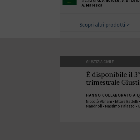
a cura di
G. Amoroso, V. Di Cerb
A. Maresca
Scopri altri prodotti
>
GIUSTIZIA CIVILE
È disponibile il 3
trimestrale Giusti
HANNO COLLABORATO A 
Niccolò Abriani • Ettore Battelli
Mandrioli • Massimo Palazzo • G
GIUSTIZIA CIVILE