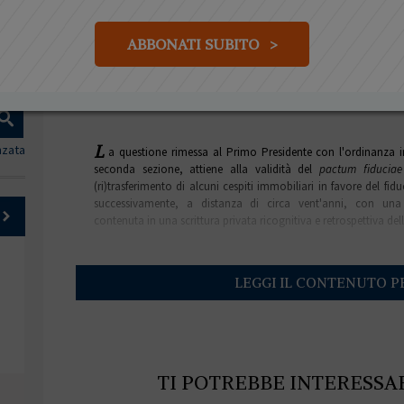
fiduciae riguardante il (ri)trasferi
valida?
ABBONATI SUBITO >
di
Vito Amendolagine
LEGG
L
nzata
a questione rimessa al Primo Presidente con l'ordinanza i
seconda sezione, attiene alla validità del
pactum fiduciae
(ri)trasferimento di alcuni cespiti immobiliari in favore del fid
successivamente, a distanza di circa vent'anni, con una d
contenuta in una scrittura privata ricognitiva e retrospettiva del
LEGGI IL CONTENUTO P
TI POTREBBE INTERESSA