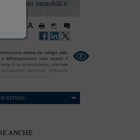
mento di beni immobili è
I DOPO
nterlocutoria emessa dal collegio della
e dell'interposizione reale inerente il
uciante, il cui riconoscimento, interviene
ichiarazione unilaterale confessoria
la precedente vicenda fattuale.
ER ESTESO
RE ANCHE