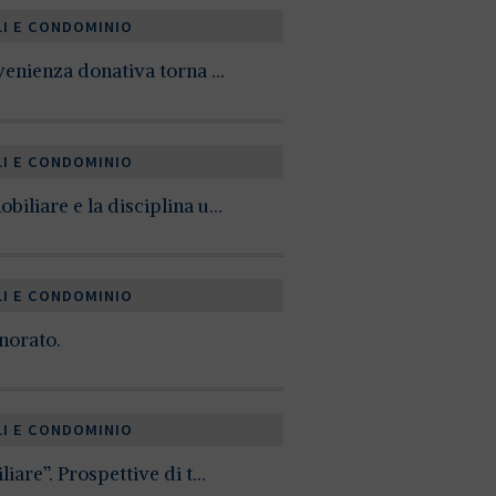
LI E CONDOMINIO
venienza donativa torna ...
LI E CONDOMINIO
liare e la disciplina u...
LI E CONDOMINIO
norato.
LI E CONDOMINIO
are”. Prospettive di t...