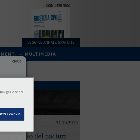
ISSN 2420-9651
LEGGI LE ANNATE GRATUITE
IMENTI
•
MULTIMEDIA
CHIUDI
a navigazione del
tti i cookie
31.10.2019
conoscimento del pactum