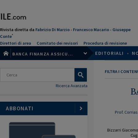
Salta
al
contenuto
principale
Rivista diretta da
Fabrizio Di Marzio
-
Francesco Macario
-
Giuseppe
*
Conte
Direttori di area
Comitato dei revisori
Procedura di revisione
EDITORIALI
•
N
BANCA FINANZA ASSICU...
FILTRA I CONTE
Ricerca Avanzata
B
ABBONATI
Prof. Corria
Bizzarri Giacom
Cugi