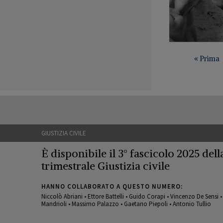
PAGINAZIONE
Prima
« Prima
pagina
GIUSTIZIA CIVILE
È disponibile il 3° fascicolo 2025 della
trimestrale Giustizia civile
HANNO COLLABORATO A QUESTO NUMERO:
Niccolò Abriani • Ettore Battelli • Guido Corapi • Vincenzo De Sensi 
Mandrioli • Massimo Palazzo • Gaetano Piepoli • Antonio Tullio