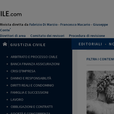
Salta
al
contenuto
principale
Rivista diretta da
Fabrizio Di Marzio
-
Francesco Macario
-
Giuseppe
*
Conte
Direttori di area
Comitato dei revisori
Procedura di revisione
EDITORIALI
•
N
GIUSTIZIA CIVILE
ARBITRATO E PROCESSO CIVILE
FILTRA I CONTE
BANCA FINANZA ASSICURAZIONI
CRISI D'IMPRESA
DANNO E RESPONSABILITÀ
DIRITTI REALI E CONDOMINIO
FAMIGLIA E SUCCESSIONI
LAVORO
OBBLIGAZIONI E CONTRATTI
SOCIETÀ E CONCORRENZA