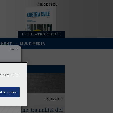
ISSN 2420-9651
LEGGI LE ANNATE GRATUITE
IMENTI
•
MULTIMEDIA
CHIUDI
a navigazione del
tti i cookie
15.06.2017
gistrazione: tra nullità del