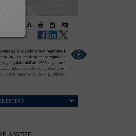
vens
I DOPO
contratto di locazione non registrato è
comma 346. La prestazione compiuta in
ivo, regolato dall'art. 2033 c.c., e non
potrà attribuire al
solvens
, ricorrendone i
.c., od al pagamento dell'ingiustificato
ER ESTESO
RE ANCHE