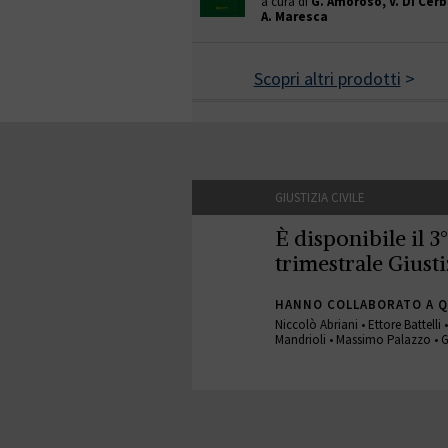
a cura di
G. Amoroso, V. Di Cerb
A. Maresca
Scopri altri prodotti
>
GIUSTIZIA CIVILE
È disponibile il 3
trimestrale Giusti
HANNO COLLABORATO A 
Niccolò Abriani • Ettore Battelli
Mandrioli • Massimo Palazzo • G
GIUSTIZIA CIVILE