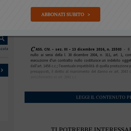
negozio ed azioni esperibili dal sol
ABBONATI SUBITO >
di
Francesco Cioni
LEGG
C
nzata
ASS. CIV. – sez. III – 13 dicembre 2016, n. 25503
- Il 
nullo ai sensi della l. 30 dicembre 2004, n. 311, art. 1, 
esecuzione d'un contratto nullo costituisce un indebito oggett
dall'art. 1458 c.c.; l'eventuale irripetibilità di quella prestazione 
presupposti, il diritto al risarcimento del danno
ex
art. 2043 c
arricchimento
ex
art. 2041 c.c.
LEGGI IL CONTENUTO P
TI POTREBBE INTERESSA