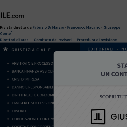
Salta
al
contenuto
principale
Rivista diretta da
Fabrizio Di Marzio
-
Francesco Macario
-
Giuseppe
*
Conte
Direttori di area
Comitato dei revisori
Procedura di revisione
EDITORIALI
•
N
GIUSTIZIA CIVILE
T
ARBITRATO E PROCESSO CIVILE
ST
Home
›
Obbligaz
u
BANCA FINANZA ASSICURAZIONI
UN CON
s
EDITORIA
CRISI D'IMPRESA
e
DANNO E RESPONSABILITÀ
i
q
DIRITTI REALI E CONDOMINIO
SCOPRI TUTT
u
FAMIGLIA E SUCCESSIONI
i
LAVORO
OBBLIGAZIO
OBBLIGAZIONI E CONTRATTI
Comunità
SOCIETÀ E CONCORRENZA