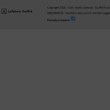
Valentina Aniballi • Fabio Antezza • Ettore Battelli • Guglielmo Bevivi
Giovanni D’Amico • Fabrizio Di Marzio • Andrea Panzarola • Gaetano
Copyright 2026 - Tutti i diritti riservati - Giuffrè Fr
Tedesco
00829840156 - Società a socio unico. Società sogg
Periodica Italiana