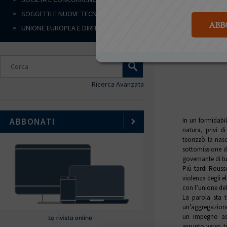
SOGGETTI E NUOVE TECNOLOGIE
ABB
UNIONE EUROPEA E DIRITTI UMANI
di
Fabrizio 
Ricerca Avanzata
azione ZEN
In un formidabi
ABBONATI
natura, privi d
teorizzò la nas
sottomissione di
governante di tu
Più tardi Rouss
violenza degli e
con l’unione del
La parola sta t
un’aggregazione
un impegno as
assunto verso t