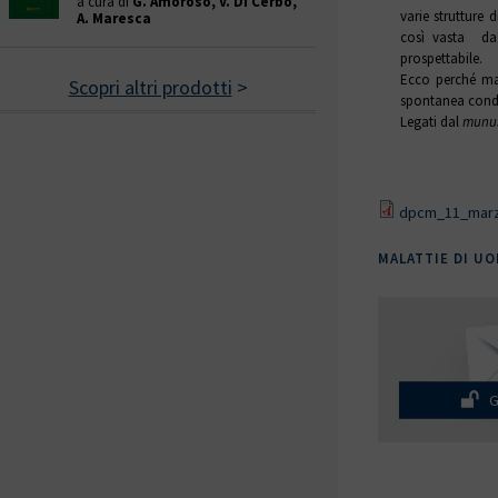
a cura di
G. Amoroso, V. Di Cerbo,
varie strutture 
A. Maresca
così vasta da 
prospettabile.
Ecco perché mai
Scopri altri prodotti
>
spontanea condiv
Legati dal
munu
dpcm_11_marz
MALATTIE DI UO
G