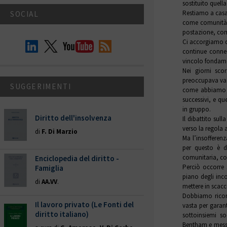
sostituito quella
Restiamo a casa
SOCIAL
come comunità. 
postazione, com
Ci accorgiamo ch
continue connes
vincolo fondame
Nei giorni scor
preoccupava vas
SUGGERIMENTI
come abbiamo as
successivi, e qu
in gruppo.
Diritto dell'insolvenza
Il dibattito sul
verso la regola
di
F. Di Marzio
Ma l’insofferen
per questo è d
comunitaria, com
Enciclopedia del diritto -
Perciò occorre 
Famiglia
piano degli inc
di
AA.VV
.
mettere in scacc
Dobbiamo ricono
Il lavoro privato (Le Fonti del
vasta per garant
diritto italiano)
sottoinsiemi so
Bentham e messa 