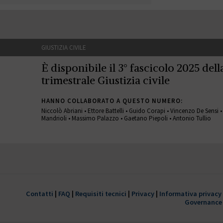
GIUSTIZIA CIVILE
È disponibile il 3° fascicolo 2025 della
trimestrale Giustizia civile
HANNO COLLABORATO A QUESTO NUMERO:
Niccolò Abriani • Ettore Battelli • Guido Corapi • Vincenzo De Sensi 
Mandrioli • Massimo Palazzo • Gaetano Piepoli • Antonio Tullio
GIUSTIZIA CIVILE
È disponibile il 1° fascicolo 2022 della
trimestrale Giustizia civile
Contatti
|
FAQ
|
Requisiti tecnici
|
Privacy
|
Informativa privacy
Governance
HANNO COLLABORATO A QUESTO NUMERO: