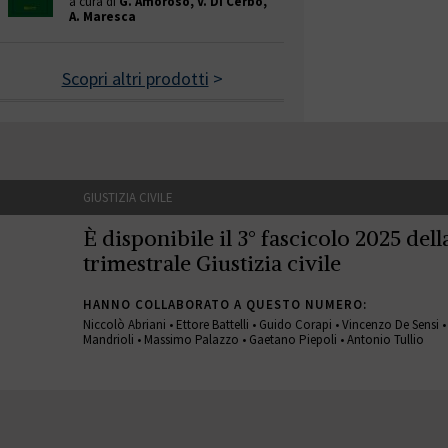
a cura di
G. Amoroso, V. Di Cerbo,
A. Maresca
Scopri altri prodotti
>
GIUSTIZIA CIVILE
È disponibile il 3° fascicolo 2025 della
trimestrale Giustizia civile
HANNO COLLABORATO A QUESTO NUMERO:
Niccolò Abriani • Ettore Battelli • Guido Corapi • Vincenzo De Sensi 
Mandrioli • Massimo Palazzo • Gaetano Piepoli • Antonio Tullio
GIUSTIZIA CIVILE