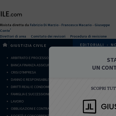
Salta
al
contenuto
principale
Rivista diretta da
Fabrizio Di Marzio
-
Francesco Macario
-
Giuseppe
*
Conte
Direttori di area
Comitato dei revisori
Procedura di revisione
EDITORIALI
•
N
GIUSTIZIA CIVILE
T
ARBITRATO E PROCESSO CIVILE
ST
Home
›
Crisi d
u
BANCA FINANZA ASSICURAZIONI
UN CON
s
APPROFO
CRISI D'IMPRESA
e
DANNO E RESPONSABILITÀ
i
q
DIRITTI REALI E CONDOMINIO
SCOPRI TUTT
u
FAMIGLIA E SUCCESSIONI
i
LAVORO
CRISI D'IMP
OBBLIGAZIONI E CONTRATTI
Profili 
SOCIETÀ E CONCORRENZA