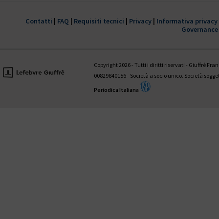
È disponibile il 1° fascicolo 2022 della
trimestrale Giustizia civile
Contatti
|
FAQ
|
Requisiti tecnici
|
Privacy
|
Informativa privacy
Governance
HANNO COLLABORATO A QUESTO NUMERO:
Valentina Aniballi • Fabio Antezza • Ettore Battelli • Guglielmo Bevivi
Giovanni D’Amico • Fabrizio Di Marzio • Andrea Panzarola • Gaetano
Copyright 2026 - Tutti i diritti riservati - Giuffrè Fr
Tedesco
00829840156 - Società a socio unico. Società sogg
Periodica Italiana