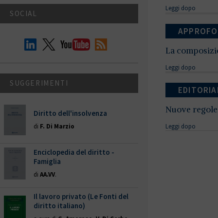
Leggi dopo
SOCIAL
APPROFO
La composizio
Leggi dopo
SUGGERIMENTI
EDITORIA
Nuove regole 
Diritto dell'insolvenza
di
F. Di Marzio
Leggi dopo
Enciclopedia del diritto -
Famiglia
di
AA.VV
.
Il lavoro privato (Le Fonti del
diritto italiano)