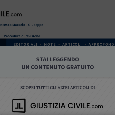
ancesco Macario
-
Giuseppe
Procedura di revisione
EDITORIALI
•
NOTE
•
ARTICOLI
•
APPROFOND
T
STAI LEGGENDO
Home
›
Banca finanza assicurazioni
›
Editoriali
u
UN CONTENUTO GRATUITO
s
EDITORIALI
e
i
q
SCOPRI TUTTI GLI ALTRI ARTICOLI DI
u
i
BANCA FINANZA ASSICURAZIONI
Globale unionale locale nel mercato