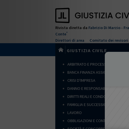
Salta
al
contenuto
principale
Rivista diretta da
Fabrizio Di Marzio
-
Fr
*
Conte
Direttori di area
Comitato dei revisori
GIUSTIZIA CIVILE
ARBITRATO E PROCESSO CIVILE
BANCA FINANZA ASSICURAZIONI
CRISI D'IMPRESA
DANNO E RESPONSABILITÀ
DIRITTI REALI E CONDOMINIO
FAMIGLIA E SUCCESSIONI
LAVORO
OBBLIGAZIONI E CONTRATTI
SOCIETÀ E CONCORRENZA