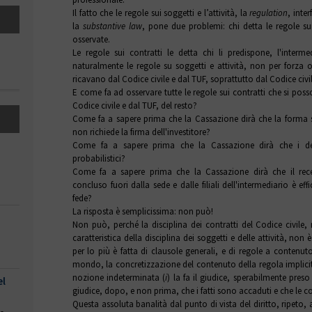
Il fatto che le regole sui soggetti e l’attività, la
regulation
, inte
la
substantive law
, pone due problemi: chi detta le regole sui
osservate.
Le regole sui contratti le detta chi li predispone, l'interme
naturalmente le regole su soggetti e attività, non per forza os
ricavano dal Codice civile e dal TUF, soprattutto dal Codice civil
E come fa ad osservare tutte le regole sui contratti che si poss
Codice civile e dal TUF, del resto?
Come fa a sapere prima che la Cassazione dirà che la forma sc
non richiede la firma dell'investitore?
Come fa a sapere prima che la Cassazione dirà che i deri
probabilistici?
Come fa a sapere prima che la Cassazione dirà che il rece
concluso fuori dalla sede e dalle filiali dell'intermediario è e
fede?
La risposta è semplicissima: non può!
Non può, perché la disciplina dei contratti del Codice civile
caratteristica della disciplina dei soggetti e delle attività, non
per lo più è fatta di clausole generali, e di regole a conten
mondo, la concretizzazione del contenuto della regola implici
nozione indeterminata (
i
) la fa il giudice, sperabilmente pres
el
giudice, dopo, e non prima, che i fatti sono accaduti e che le c
Questa assoluta banalità dal punto di vista del diritto, ripeto,