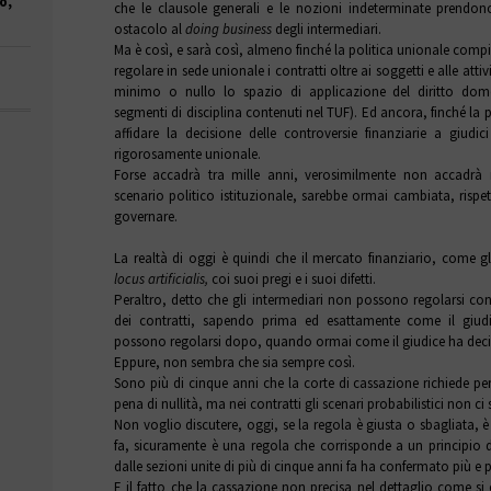
o,
che le clausole generali e le nozioni indeterminate prendon
ostacolo al
doing business
degli intermediari.
Ma è così, e sarà così, almeno finché la politica unionale compirà
regolare in sede unionale i contratti oltre ai soggetti e alle att
minimo o nullo lo spazio di applicazione del diritto dome
segmenti di disciplina contenuti nel TUF). Ed ancora, finché la 
affidare la decisione delle controversie finanziarie a giudi
rigorosamente unionale.
Forse accadrà tra mille anni, verosimilmente non accadrà
scenario politico istituzionale, sarebbe ormai cambiata, rispet
governare.
La realtà di oggi è quindi che il mercato finanziario, come gli
locus artificialis,
coi suoi pregi e i suoi difetti.
Peraltro, detto che gli intermediari non possono regolarsi con
dei contratti, sapendo prima ed esattamente come il giudi
possono regolarsi dopo, quando ormai come il giudice ha deciso
Eppure, non sembra che sia sempre così.
Sono più di cinque anni che la corte di cassazione richiede per i
pena di nullità, ma nei contratti gli scenari probabilistici non ci
Non voglio discutere, oggi, se la regola è giusta o sbagliata, è
fa, sicuramente è una regola che corrisponde a un principio di
dalle sezioni unite di più di cinque anni fa ha confermato più e p
E il fatto che la cassazione non precisa nel dettaglio come si