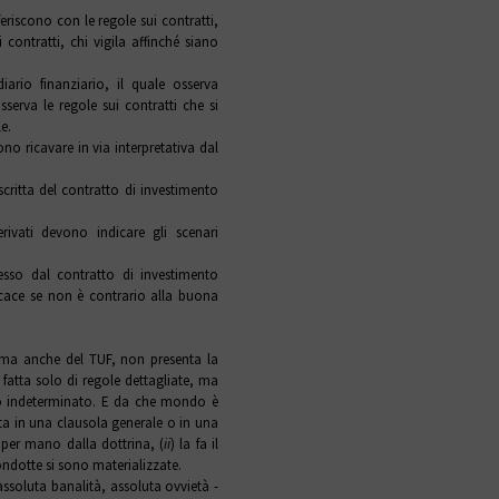
rferiscono con le regole sui contratti,
 contratti, chi vigila affinché siano
diario finanziario, il quale osserva
serva le regole sui contratti che si
e.
ono ricavare in via interpretativa dal
ritta del contratto di investimento
vati devono indicare gli scenari
sso dal contratto di investimento
fficace se non è contrario alla buona
, ma anche del TUF, non presenta la
 è fatta solo di regole dettagliate, ma
uto indeterminato. E da che mondo è
ta in una clausola generale o in una
o per mano dalla dottrina, (
ii
) la fa il
ondotte si sono materializzate.
 assoluta banalità, assoluta ovvietà -