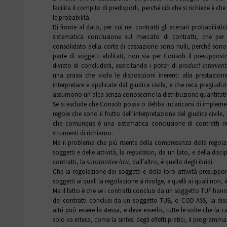
facilita il compito di predisporli, perché ciò che si richiede è che
le probabilità.
Di fronte al dato, per cui nei contratti gli scenari probabilistic
sistematica conclusione sul mercato di contratti, che per 
consolidato della corte di cassazione sono nulli, perché sono p
parte di soggetti abilitati, non sia per Consob il presupposto
divieto di concluderli, esercitando i poteri di
product intervent
una prassi che viola le disposizioni inerenti alla prestazion
interpretare e applicate dal giudice civile, e che reca pregiudizio
assumono un’alea senza conoscerne la distribuzione quantitativ
Se si esclude che Consob possa o debba incaricarsi di implemen
regole che sono il frutto dell’interpretazione del giudice civile, 
che comunque è una sistematica conclusione di contratti nu
strumenti di richiamo.
Ma il problema che più risente della compresenza della regol
soggetti e delle attività, la
regulation
, da un lato, e della disc
contratti, la
substantive law
, dall’altro, è quello degli ibridi.
Che la regolazione dei soggetti e della loro attività presuppon
soggetti ai quali la regolazione si rivolge, e quelli ai quali non, 
Ma il fatto è che se i contratti conclusi da un soggetto TUF hanno g
dei contratti conclusi da un soggetto TUB, o COD ASS, la discip
altri può essere la stessa, e deve esserlo, tutte le volte che l
solo va intesa, come la sintesi degli effetti pratici, il programma d