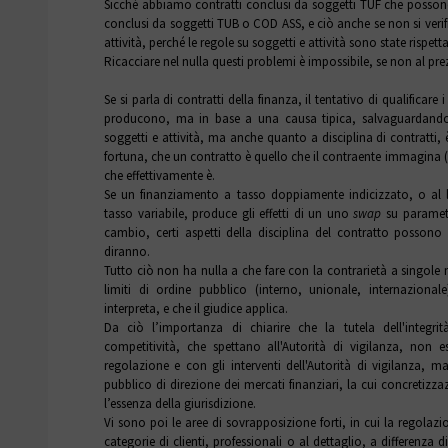
Sicché abbiamo contratti conclusi da soggetti TUF che possono 
conclusi da soggetti TUB o COD ASS, e ciò anche se non si verifi
attività, perché le regole su soggetti e attività sono state rispetta
Ricacciare nel nulla questi problemi è impossibile, se non al prez
Se si parla di contratti della finanza, il tentativo di qualificare 
producono, ma in base a una causa tipica, salvaguardando 
soggetti e attività, ma anche quanto a disciplina di contratti, 
fortuna, che un contratto è quello che il contraente immagina (il
che effettivamente è.
Se un finanziamento a tasso doppiamente indicizzato, o al l
tasso variabile, produce gli effetti di un uno
swap
su parametri
cambio, certi aspetti della disciplina del contratto possono 
diranno.
Tutto ciò non ha nulla a che fare con la contrarietà a singole
limiti di ordine pubblico (interno, unionale, internazional
interpreta, e che il giudice applica.
Da ciò l’importanza di chiarire che la tutela dell'integrit
competitività, che spettano all'Autorità di vigilanza, non 
regolazione e con gli interventi dell'Autorità di vigilanza, 
pubblico di direzione dei mercati finanziari, la cui concretizz
l’essenza della giurisdizione.
Vi sono poi le aree di sovrapposizione forti, in cui la regolazi
categorie di clienti, professionali o al dettaglio, a differenza