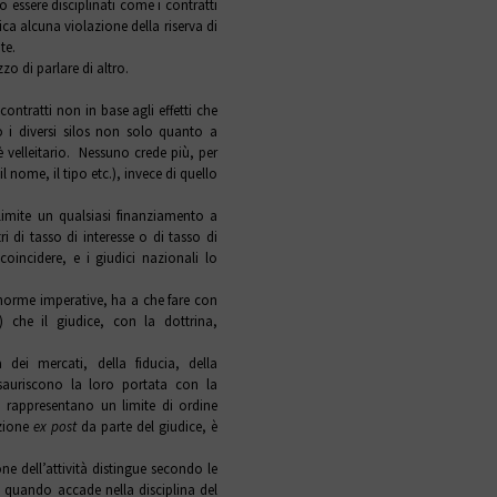
essere disciplinati come i contratti
ca alcuna violazione della riserva di
te.
zo di parlare di altro.
i contratti non in base agli effetti che
i diversi silos non solo quanto a
è velleitario. Nessuno crede più, per
 nome, il tipo etc.), invece di quello
imite un qualsiasi finanziamento a
 di tasso di interesse o di tasso di
coincidere, e i giudici nazionali lo
 norme imperative, ha a che fare con
e) che il giudice, con la dottrina,
à dei mercati, della fiducia, della
esauriscono la loro portata con la
ma rappresentano un limite di ordine
azione
ex post
da parte del giudice, è
one dell’attività distingue secondo le
 di quando accade nella disciplina del