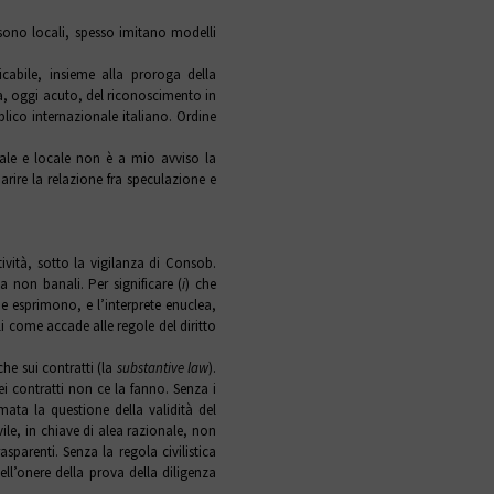
 sono locali, spesso imitano modelli
icabile, insieme alla proroga della
a, oggi acuto, del riconoscimento in
bblico internazionale italiano. Ordine
ale e locale non è a mio avviso la
iarire la relazione fra speculazione e
tività, sotto la vigilanza di Consob.
a non banali. Per significare (
i
) che
he esprimono, e l’interprete enuclea,
i come accade alle regole del diritto
che sui contratti (la
substantive law
).
dei contratti non ce la fanno. Senza i
emata la questione della validità del
vile, in chiave di alea razionale, non
asparenti. Senza la regola civilistica
ll’onere della prova della diligenza