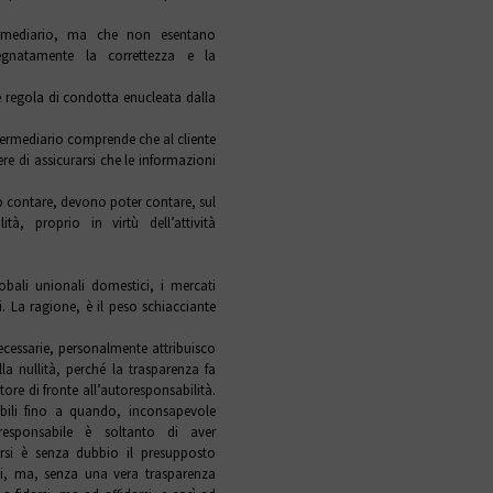
rmediario, ma che non esentano
segnatamente la correttezza e la
 e regola di condotta enucleata dalla
’intermediario comprende che al cliente
ere di assicurarsi che le informazioni
ono contare, devono poter contare, sul
tà, proprio in virtù dell’attività
obali unionali domestici, i mercati
i. La ragione, è il peso schiacciante
ecessarie, personalmente attribuisco
a nullità, perché la trasparenza fa
titore di fronte all’autoresponsabilità.
bili fino a quando, inconsapevole
oresponsabile è soltanto di aver
arsi è senza dubbio il presupposto
tati, ma, senza una vera trasparenza