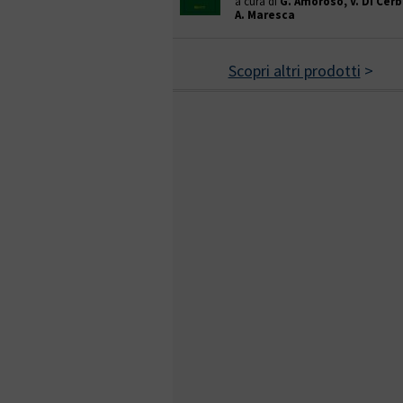
a cura di
G. Amoroso, V. Di Cerb
A. Maresca
Scopri altri prodotti
>