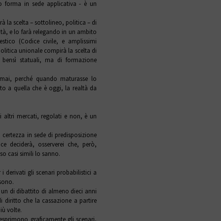
o forma in sede applicativa - è un
 la scelta – sottolineo, politica – di
ività, e lo farà relegando in un ambito
stico (Codice civile, e amplissimi
politica unionale compirà la scelta di
ci bensì statuali, ma di formazione
 mai, perché quando maturasse lo
to a quella che è oggi, la realtà da
 altri mercati, regolati e non, è un
 certezza in sede di predisposizione
ce deciderà, osserverei che, però,
 casi simili lo sanno.
 derivati gli scenari probabilistici a
 sono.
 un di dibattito di almeno dieci anni
 diritto che la cassazione a partire
iù volte.
 esprimono graficamente gli scenari,