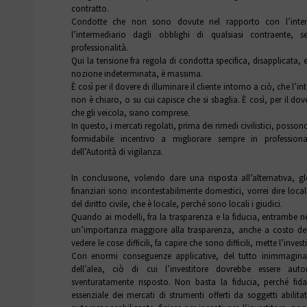
contratto.
Condotte che non sono dovute nel rapporto con l’inte
l’intermediario dagli obblighi di qualsiasi contraente, 
professionalità.
Qui la tensione fra regola di condotta specifica, disapplicata,
nozione indeterminata, è massima.
È così per il dovere di illuminare il cliente intorno a ciò, che l
non è chiaro, o su cui capisce che si sbaglia. È così, per il dov
che gli veicola, siano comprese.
In questo, i mercati regolati, prima dei rimedi civilistici, poss
formidabile incentivo a migliorare sempre in professionali
dell’Autorità di vigilanza.
In conclusione, volendo dare una risposta all’alternativa, gl
finanziari sono incontestabilmente domestici, vorrei dire local
del diritto civile, che è locale, perché sono locali i giudici.
Quando ai modelli, fra la trasparenza e la fiducia, entrambe n
un’importanza maggiore alla trasparenza, anche a costo dell
vedere le cose difficili, fa capire che sono difficili, mette l’inves
Con enormi conseguenze applicative, del tutto inimmagina
dell’alea, ciò di cui l’investitore dovrebbe essere aut
sventuratamente risposto. Non basta la fiducia, perché fid
essenziale dei mercati di strumenti offerti da soggetti abili