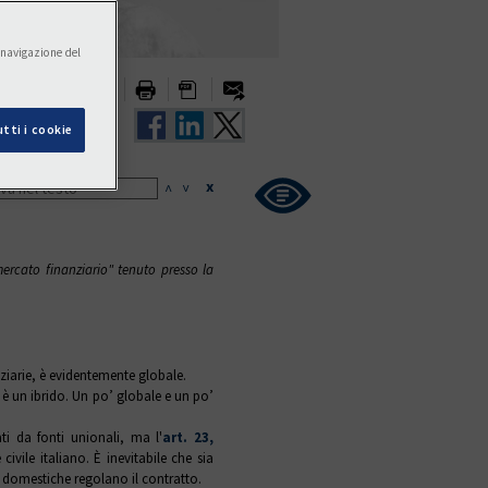
a navigazione del
I DOPO
tti i cookie
x
<
>
mercato finanziario" tenuto presso la
ziarie, è evidentemente globale.
 è un ibrido. Un po’ globale e un po’
ti da fonti unionali, ma l'
art. 23,
civile italiano. È inevitabile che sia
nti domestiche regolano il contratto.