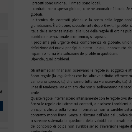
I precetti sono unionali, i rimedi sono locali.
I contratti sono spesso globali, cioè né unionali né locali. Se
globali.
La tecnica dei contratti globali è la scelta della legge appl
giurisdizione. È ciò pone, specialmente dopo Brexit, il problem
Italia delle sentenze inglesi, alla luce delle regole di ordine pu
pubblico internazionale economico, si capisce.
Il problema più urgente della compresenza di globale, union
definizione dei nuovi princìpi di diritto – e qui, innanzitutto ch
risparmio –, ma è la soluzione dei problemi quotidiani.
Dipende, quali problemi.
Gli intermediari finanziari osservano le regole su soggetti e at
Sono regole (la
regulation
) che ho altrove definito effimere m
cambiano spesso, (
ii
) che vanno tutte via via osservate, (
iii
) c
linee di tendenza. Ma è chiaro che non si sedimentano nei secol
OM
civile.
Queste regole interferiscono intensamente con le regole civilisti
Senza le regole civilistiche sui contatti, a risolvere i problemi 
principi civilistici sulla forma informativa non si sarebbe sist
contratto mono firma. Senza la rilettura dell’alea del Codice ci
si sarebbe sistemata la questione della validità dei derivati intr
del concorso di colpa non avrebbe senso l’inversione legale de
professionale.