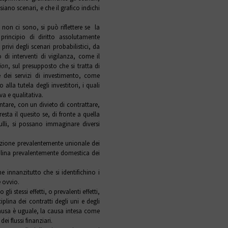
 siano scenari, e che il grafico indichi
i non ci sono, si può riflettere se la
principio di diritto assolutamente
rivi degli scenari probabilistici, da
 di interventi di vigilanza, come il
ion
, sul presupposto che si tratta di
e dei servizi di investimento, come
 alla tutela degli investitori, i quali
a e qualitativa.
tare, con un divieto di contrattare,
resta il quesito se, di fronte a quella
lli, si possano immaginare diversi
azione prevalentemente unionale dei
iplina prevalentemente domestica dei
e innanzitutto che si identifichino i
è ovvio.
li stessi effetti, o prevalenti effetti,
lina dei contratti degli uni e degli
a causa è uguale, la causa intesa come
ei flussi finanziari.