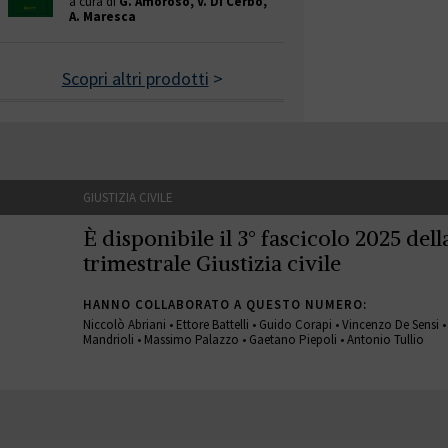
a cura di
G. Amoroso, V. Di Cerbo,
A. Maresca
Scopri altri prodotti
>
GIUSTIZIA CIVILE
È disponibile il 3° fascicolo 2025 della
trimestrale Giustizia civile
HANNO COLLABORATO A QUESTO NUMERO:
Niccolò Abriani • Ettore Battelli • Guido Corapi • Vincenzo De Sensi 
Mandrioli • Massimo Palazzo • Gaetano Piepoli • Antonio Tullio
GIUSTIZIA CIVILE