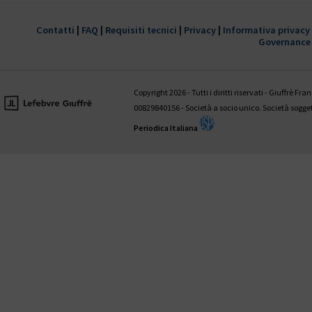
È disponibile il 1° fascicolo 2022 della
trimestrale Giustizia civile
Contatti
|
FAQ
|
Requisiti tecnici
|
Privacy
|
Informativa privacy
Governance
HANNO COLLABORATO A QUESTO NUMERO:
Valentina Aniballi • Fabio Antezza • Ettore Battelli • Guglielmo Bevivi
Giovanni D’Amico • Fabrizio Di Marzio • Andrea Panzarola • Gaetano
Copyright 2026 - Tutti i diritti riservati - Giuffrè Fr
Tedesco
00829840156 - Società a socio unico. Società sogg
Periodica Italiana