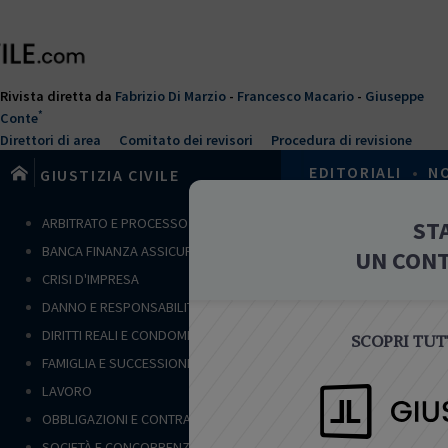
Salta
al
contenuto
principale
Rivista diretta da
Fabrizio Di Marzio
-
Francesco Macario
-
Giuseppe
*
Conte
Direttori di area
Comitato dei revisori
Procedura di revisione
EDITORIALI
•
N
GIUSTIZIA CIVILE
T
ARBITRATO E PROCESSO CIVILE
ST
Home
›
Arbitra
u
BANCA FINANZA ASSICURAZIONI
UN CON
s
NOTE
CRISI D'IMPRESA
e
DANNO E RESPONSABILITÀ
i
q
DIRITTI REALI E CONDOMINIO
SCOPRI TUTT
u
FAMIGLIA E SUCCESSIONI
i
LAVORO
ARBITRATO E
OBBLIGAZIONI E CONTRATTI
Rimborso
SOCIETÀ E CONCORRENZA