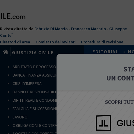
Salta
al
contenuto
principale
Rivista diretta da
Fabrizio Di Marzio
-
Francesco Macario
-
Giuseppe
*
Conte
Direttori di area
Comitato dei revisori
Procedura di revisione
EDITORIALI
•
N
GIUSTIZIA CIVILE
T
ARBITRATO E PROCESSO CIVILE
ST
Home
›
Arbitra
u
BANCA FINANZA ASSICURAZIONI
UN CON
s
MULTIMED
CRISI D'IMPRESA
e
DANNO E RESPONSABILITÀ
i
q
DIRITTI REALI E CONDOMINIO
SCOPRI TUTT
u
FAMIGLIA E SUCCESSIONI
i
LAVORO
ARBITRATO E
OBBLIGAZIONI E CONTRATTI
Analisi d
SOCIETÀ E CONCORRENZA