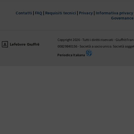
È disponibile il 1° fascicolo 2022 della
trimestrale Giustizia civile
Contatti
|
FAQ
|
Requisiti tecnici
|
Privacy
|
Informativa privacy
Governance
HANNO COLLABORATO A QUESTO NUMERO:
Valentina Aniballi • Fabio Antezza • Ettore Battelli • Guglielmo Bevivi
Giovanni D’Amico • Fabrizio Di Marzio • Andrea Panzarola • Gaetano
Copyright 2026 - Tutti i diritti riservati - Giuffrè Fr
Tedesco
00829840156 - Società a socio unico. Società sogg
Periodica Italiana