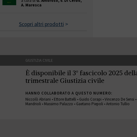
a cura di
G. Amoroso, V. Di Cerbo,
A. Maresca
Scopri altri prodotti
>
GIUSTIZIA CIVILE
È disponibile il 3° fascicolo 2025 della
trimestrale Giustizia civile
HANNO COLLABORATO A QUESTO NUMERO:
Niccolò Abriani • Ettore Battelli • Guido Corapi • Vincenzo De Sensi 
Mandrioli • Massimo Palazzo • Gaetano Piepoli • Antonio Tullio
GIUSTIZIA CIVILE