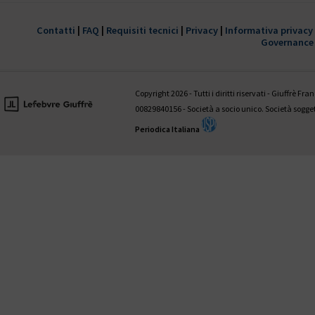
È disponibile il 1° fascicolo 2022 della
trimestrale Giustizia civile
Contatti
|
FAQ
|
Requisiti tecnici
|
Privacy
|
Informativa privacy
Governance
HANNO COLLABORATO A QUESTO NUMERO:
Valentina Aniballi • Fabio Antezza • Ettore Battelli • Guglielmo Bevivi
Giovanni D’Amico • Fabrizio Di Marzio • Andrea Panzarola • Gaetano
Copyright 2026 - Tutti i diritti riservati - Giuffrè Fr
Tedesco
00829840156 - Società a socio unico. Società sogg
Periodica Italiana