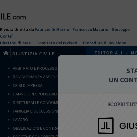
Salta
al
contenuto
principale
Rivista diretta da
Fabrizio Di Marzio
-
Francesco Macario
-
Giuseppe
*
Conte
Direttori di area
Comitato dei revisori
Procedura di revisione
EDITORIALI
•
N
GIUSTIZIA CIVILE
T
ARBITRATO E PROCESSO CIVILE
ST
Home
›
Arbitra
u
BANCA FINANZA ASSICURAZIONI
UN CON
s
APPROFO
CRISI D'IMPRESA
e
DANNO E RESPONSABILITÀ
i
q
DIRITTI REALI E CONDOMINIO
SCOPRI TUTT
u
FAMIGLIA E SUCCESSIONI
i
LAVORO
ARBITRATO E
OBBLIGAZIONI E CONTRATTI
Ctu in as
SOCIETÀ E CONCORRENZA