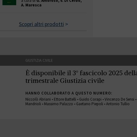
a cura di
G. Amoroso, V. Di Cerbo,
A. Maresca
Scopri altri prodotti
>
GIUSTIZIA CIVILE
È disponibile il 3° fascicolo 2025 della
trimestrale Giustizia civile
HANNO COLLABORATO A QUESTO NUMERO:
Niccolò Abriani • Ettore Battelli • Guido Corapi • Vincenzo De Sensi 
Mandrioli • Massimo Palazzo • Gaetano Piepoli • Antonio Tullio
GIUSTIZIA CIVILE