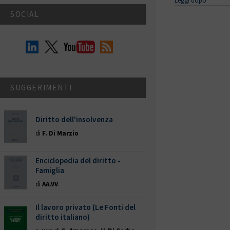
Leggi dopo
SOCIAL
SUGGERIMENTI
Diritto dell'insolvenza
di
F. Di Marzio
Enciclopedia del diritto -
Famiglia
di
AA.VV
.
Il lavoro privato (Le Fonti del
diritto italiano)