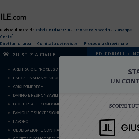
Salta
al
contenuto
principale
Rivista diretta da
Fabrizio Di Marzio
-
Francesco Macario
-
Giuseppe
*
Conte
Direttori di area
Comitato dei revisori
Procedura di revisione
EDITORIALI
•
N
GIUSTIZIA CIVILE
T
ARBITRATO E PROCESSO CIVILE
ST
Home
›
Società
u
BANCA FINANZA ASSICURAZIONI
UN CON
s
NOTE
CRISI D'IMPRESA
e
DANNO E RESPONSABILITÀ
i
q
DIRITTI REALI E CONDOMINIO
SCOPRI TUTT
u
FAMIGLIA E SUCCESSIONI
i
LAVORO
SOCIETÀ E 
OBBLIGAZIONI E CONTRATTI
I limiti 
SOCIETÀ E CONCORRENZA