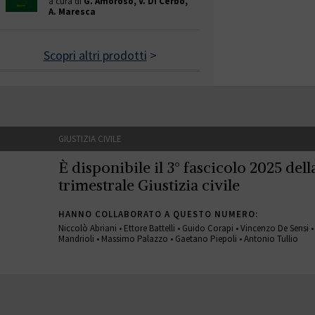
a cura di
G. Amoroso, V. Di Cerbo,
A. Maresca
Scopri altri prodotti
>
GIUSTIZIA CIVILE
È disponibile il 3° fascicolo 2025 della
trimestrale Giustizia civile
HANNO COLLABORATO A QUESTO NUMERO:
Niccolò Abriani • Ettore Battelli • Guido Corapi • Vincenzo De Sensi 
Mandrioli • Massimo Palazzo • Gaetano Piepoli • Antonio Tullio
GIUSTIZIA CIVILE