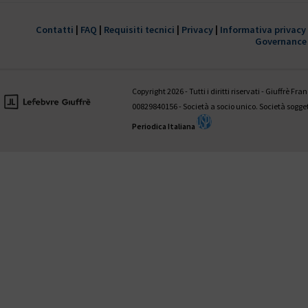
È disponibile il 1° fascicolo 2022 della
trimestrale Giustizia civile
Contatti
|
FAQ
|
Requisiti tecnici
|
Privacy
|
Informativa privacy
Governance
HANNO COLLABORATO A QUESTO NUMERO:
Valentina Aniballi • Fabio Antezza • Ettore Battelli • Guglielmo Bevivi
Giovanni D’Amico • Fabrizio Di Marzio • Andrea Panzarola • Gaetano
Copyright 2026 - Tutti i diritti riservati - Giuffrè Fr
Tedesco
00829840156 - Società a socio unico. Società sogg
Periodica Italiana